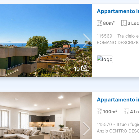
Appartamento in
80m²
3 Loc
115569 - Tra cielo 
ROMANO DESCRIZIONE
10
Appartamento in
100m²
4 Lo
115570 - Il tuo rifu
Anzio CENTRO DESCR