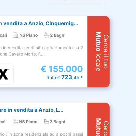
 vendita a Anzio, Cinquemig...
Mutuo
cali
NS Piano
2 Bagni
Cerca il tuo
 in vendita un rifinito appartamento su 2
zona Cavallo Morto, l\'...
ideale
€
155.000
723
Rata €
,45 *
are in vendita a Anzio, L...
Mutuo
cali
NS Piano
3 Bagni
io : in zona residenziale ed a pochi passi