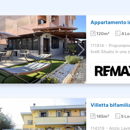
Appartamento in
120m²
4 Lo
111914 - Proponiamo
livelli Situato in una 
10
Villetta bifamili
165m²
5 Lo
114319 - Anzio Lavin