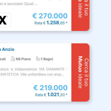
Cerca il tuo
ari e secondari (Quali ...
ideale
€
270.000
1.258
Rata €
,65 *
 a Anzio
Mutuo
cali
NS Piano
1 Bagni
Cerca il tuo
natura e indipendenza VIA DIAMANTE -
INTETICA: Villa unifamiliare con amp...
ideale
€
219.000
1.021
Rata €
,30 *