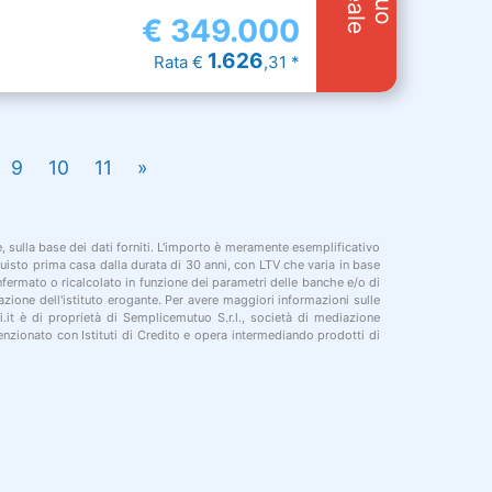
€
349.000
1.626
Rata €
,31 *
9
10
11
»
le, sulla base dei dati forniti. L'importo è meramente esemplificativo
cquisto prima casa dalla durata di 30 anni, con LTV che varia in base
onfermato o ricalcolato in funzione dei parametri delle banche e/o di
azione dell'istituto erogante. Per avere maggiori informazioni sulle
i.it è di proprietà di Semplicemutuo S.r.l., società di mediazione
nzionato con Istituti di Credito e opera intermediando prodotti di