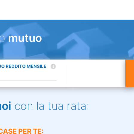
uo
mutuo
:
TUO REDDITO MENSILE
uoi
con la tua rata:
CASE PER TE: