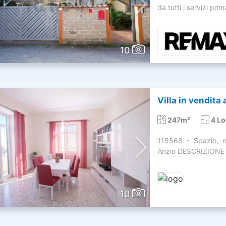
da tutti i servizi prim
10
Villa in vendita
247m²
4 Lo
115568 - Spazio, 
Anzio DESCRIZIONE S
10