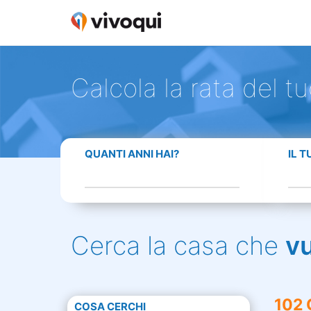
Calcola la rata del t
QUANTI ANNI HAI?
IL 
Cerca la casa che
v
102 
COSA CERCHI