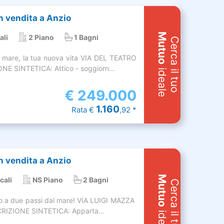
 vendita a Anzio
Mutuo
ali
2 Piano
1 Bagni
Cerca il tuo
e mare, la tua nuova vita VIA DEL TEATRO
 SINTETICA: Attico - soggiorn...
ideale
€
249.000
1.160
Rata €
,92 *
 vendita a Anzio
Mutuo
cali
NS Piano
2 Bagni
Cerca il tuo
gio a due passi dal mare! VIA LUIGI MAZZA 
IZIONE SINTETICA: Apparta...
ideale