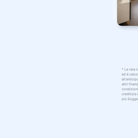
* La rata 
ed è calco
all'antici
altri fina
condizion
creditizia
più Sogget