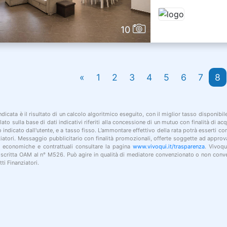
10
«
1
2
3
4
5
6
7
8
indicata è il risultato di un calcolo algoritmico eseguito, con il miglior tasso disponibi
lato sulla base di dati indicativi riferiti alla concessione di un mutuo con finalità di a
po indicato dall'utente, e a tasso fisso. L’ammontare effettivo della rata potrà esserti c
nziatori. Messaggio pubblicitario con finalità promozionali, offerte soggette ad approv
i economiche e contrattuali consultare la pagina
www.vivoqui.it/trasparenza
. Vivoqu
 iscritta OAM al n° M526. Può agire in qualità di mediatore convenzionato o non conve
ti Finanziatori.