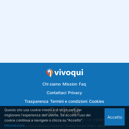
Chi siamo
Mission
Faq
Contattaci
Privacy
Trasparenza
Termini e condizioni
Cookies
Questo sito usa cookie interni e di terze parti per
migliorare l'esperienza dell'utente. Se accetti l'uso dei
Accetto
cookie continua a navigare o clicca su "Accetto".
Vivoqui.it è di proprietà di Semplicemutuo Srl - P. IVA 11382050018
Informazioni
Iscrizione all'Elenco Mediatori Creditizi presso OAM n. M526