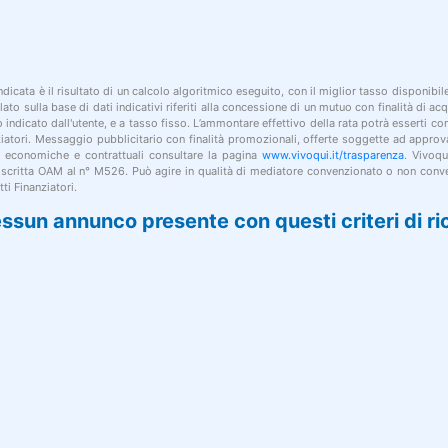
indicata è il risultato di un calcolo algoritmico eseguito, con il miglior tasso disponibi
lato sulla base di dati indicativi riferiti alla concessione di un mutuo con finalità di a
po indicato dall'utente, e a tasso fisso. L’ammontare effettivo della rata potrà esserti c
nziatori. Messaggio pubblicitario con finalità promozionali, offerte soggette ad approv
i economiche e contrattuali consultare la pagina
www.vivoqui.it/trasparenza
. Vivoqu
 iscritta OAM al n° M526. Può agire in qualità di mediatore convenzionato o non conve
ti Finanziatori.
ssun annunco presente con questi criteri di ri