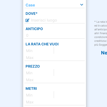
Case
DOVE*
* La rata 
ed è calco
ANTICIPO
all'antici
altri fina
condizion
creditizia
LA RATA CHE VUOI
più Sogget
Ne
PREZZO
METRI