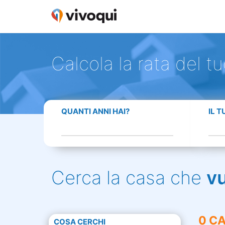
Calcola la rata del t
QUANTI ANNI HAI?
IL 
Cerca la casa che
v
0 CA
COSA CERCHI