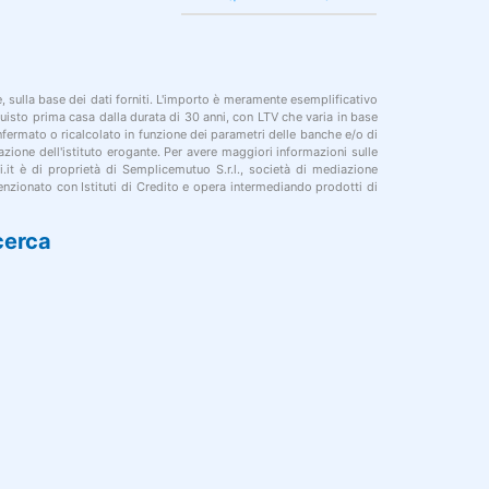
le, sulla base dei dati forniti. L'importo è meramente esemplificativo
cquisto prima casa dalla durata di 30 anni, con LTV che varia in base
onfermato o ricalcolato in funzione dei parametri delle banche e/o di
azione dell'istituto erogante. Per avere maggiori informazioni sulle
i.it è di proprietà di Semplicemutuo S.r.l., società di mediazione
nzionato con Istituti di Credito e opera intermediando prodotti di
cerca