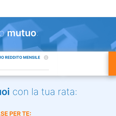
uo
mutuo
:
TUO REDDITO MENSILE
uoi
con la tua rata:
SE PER TE: