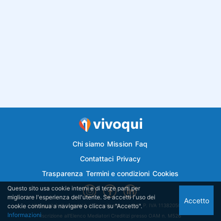
Chi siamo
Mission
Faq
Contattaci
Privacy
Trasparenza
Termini e condizioni
Cookies
Questo sito usa cookie interni e di terze parti per
migliorare l'esperienza dell'utente. Se accetti l'uso dei
Accetto
cookie continua a navigare o clicca su "Accetto".
Vivoqui.it è di proprietà di Semplicemutuo Srl - P. IVA 11382050018
Informazioni
Iscrizione all'Elenco Mediatori Creditizi presso OAM n. M526