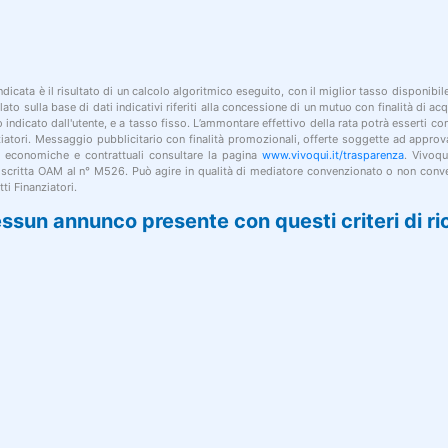
indicata è il risultato di un calcolo algoritmico eseguito, con il miglior tasso disponibi
lato sulla base di dati indicativi riferiti alla concessione di un mutuo con finalità di a
po indicato dall'utente, e a tasso fisso. L’ammontare effettivo della rata potrà esserti c
nziatori. Messaggio pubblicitario con finalità promozionali, offerte soggette ad approv
i economiche e contrattuali consultare la pagina
www.vivoqui.it/trasparenza
. Vivoqu
 iscritta OAM al n° M526. Può agire in qualità di mediatore convenzionato o non conve
ti Finanziatori.
ssun annunco presente con questi criteri di ri