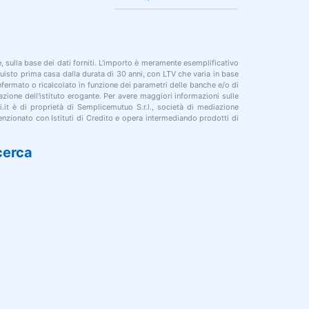
le, sulla base dei dati forniti. L'importo è meramente esemplificativo
cquisto prima casa dalla durata di 30 anni, con LTV che varia in base
onfermato o ricalcolato in funzione dei parametri delle banche e/o di
azione dell'istituto erogante. Per avere maggiori informazioni sulle
i.it è di proprietà di Semplicemutuo S.r.l., società di mediazione
nzionato con Istituti di Credito e opera intermediando prodotti di
cerca