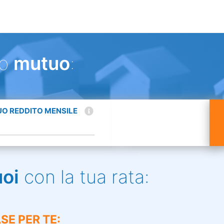
uo
mutuo
:
TUO REDDITO MENSILE
uoi
con la tua rata:
SE PER TE: