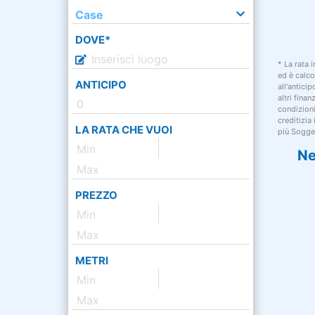
Case
DOVE*
* La rata 
ed è calco
ANTICIPO
all'antici
altri fina
condizion
creditizia
LA RATA CHE VUOI
più Sogget
Ne
PREZZO
METRI