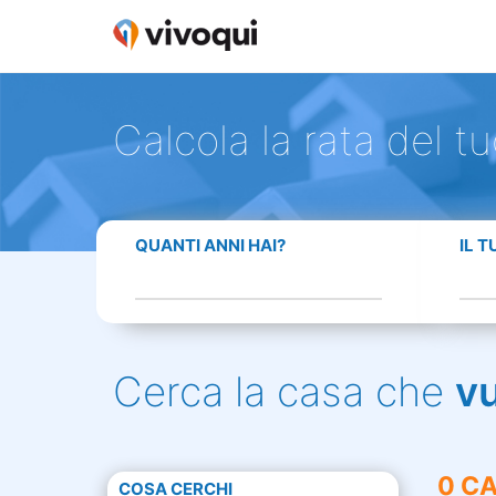
Calcola la rata del t
QUANTI ANNI HAI?
IL 
Cerca la casa che
v
0 CA
COSA CERCHI