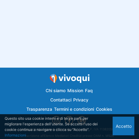
Chi siamo
Mission
Faq
Contattaci
Privacy
Trasparenza
Termini e condizioni
Cookies
Questo sito usa cookie interni e di terze parti per
migliorare l'esperienza dell'utente. Se accetti l'uso dei
Accetto
cookie continua a navigare o clicca su "Accetto".
Vivoqui.it è di proprietà di Semplicemutuo Srl - P. IVA 11382050018
Informazioni
Iscrizione all'Elenco Mediatori Creditizi presso OAM n. M526