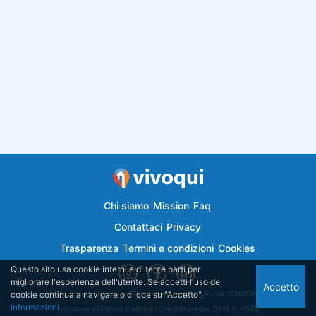
Chi siamo
Mission
Faq
Contattaci
Privacy
Trasparenza
Termini e condizioni
Cookies
Questo sito usa cookie interni e di terze parti per
migliorare l'esperienza dell'utente. Se accetti l'uso dei
Accetto
cookie continua a navigare o clicca su "Accetto".
Vivoqui.it è di proprietà di Semplicemutuo Srl - P. IVA 11382050018
Informazioni
Iscrizione all'Elenco Mediatori Creditizi presso OAM n. M526