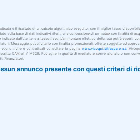
indicata è il risultato di un calcolo algoritmico eseguito, con il miglior tasso disponibi
lato sulla base di dati indicativi riferiti alla concessione di un mutuo con finalità di a
po indicato dall'utente, e a tasso fisso. L’ammontare effettivo della rata potrà esserti c
nziatori. Messaggio pubblicitario con finalità promozionali, offerte soggette ad approv
i economiche e contrattuali consultare la pagina
www.vivoqui.it/trasparenza
. Vivoqu
 iscritta OAM al n° M526. Può agire in qualità di mediatore convenzionato o non conve
ti Finanziatori.
ssun annunco presente con questi criteri di ri