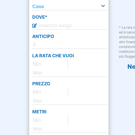
Case
DOVE*
* La rata 
ed è calco
ANTICIPO
all'antici
altri fina
condizion
creditizia
LA RATA CHE VUOI
più Sogget
Ne
PREZZO
METRI