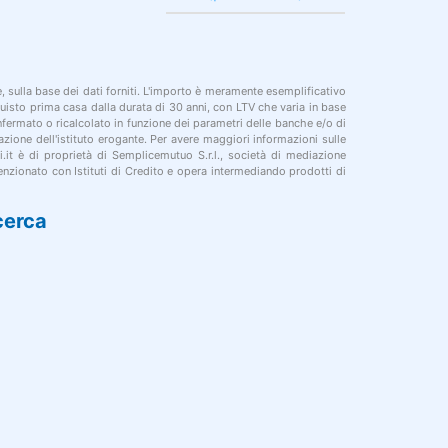
le, sulla base dei dati forniti. L'importo è meramente esemplificativo
cquisto prima casa dalla durata di 30 anni, con LTV che varia in base
onfermato o ricalcolato in funzione dei parametri delle banche e/o di
azione dell'istituto erogante. Per avere maggiori informazioni sulle
i.it è di proprietà di Semplicemutuo S.r.l., società di mediazione
nzionato con Istituti di Credito e opera intermediando prodotti di
cerca