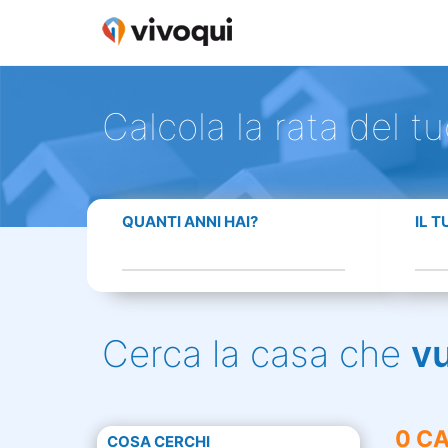
Calcola la rata del t
QUANTI ANNI HAI?
IL 
Cerca la casa che
v
0 CA
COSA CERCHI