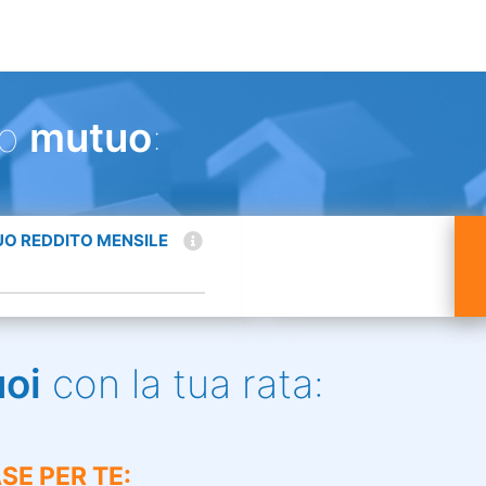
uo
mutuo
:
TUO REDDITO MENSILE
uoi
con la tua rata:
SE PER TE: