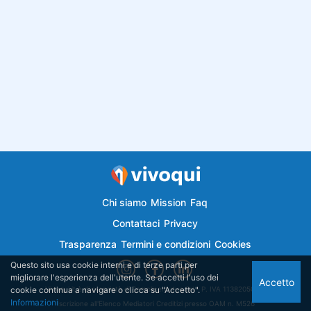
Chi siamo
Mission
Faq
Contattaci
Privacy
Trasparenza
Termini e condizioni
Cookies
Questo sito usa cookie interni e di terze parti per
migliorare l'esperienza dell'utente. Se accetti l'uso dei
Accetto
cookie continua a navigare o clicca su "Accetto".
Vivoqui.it è di proprietà di Semplicemutuo Srl - P. IVA 11382050018
Informazioni
Iscrizione all'Elenco Mediatori Creditizi presso OAM n. M526