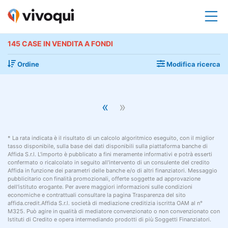
145 CASE IN VENDITA A FONDI
Ordine
Modifica ricerca
«
»
* La rata indicata è il risultato di un calcolo algoritmico eseguito, con il miglior
tasso disponibile, sulla base dei dati disponibili sulla piattaforma banche di
Affida S.r.l. L'importo è pubblicato a fini meramente informativi e potrà esserti
confermato o ricalcolato in seguito all'intervento di un consulente del credito
Affida in funzione dei parametri delle banche e/o di altri finanziatori. Messaggio
pubblicitario con finalità promozionali, offerte soggette ad approvazione
dell'istituto erogante. Per avere maggiori informazioni sulle condizioni
economiche e contrattuali consultare la pagina Trasparenza del sito
affida.credit.Affida S.r.l. società di mediazione creditizia iscritta OAM al n°
M325. Può agire in qualità di mediatore convenzionato o non convenzionato con
Istituti di Credito e opera intermediando prodotti di più Soggetti Finanziatori.