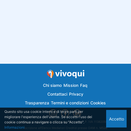
Chi siamo
Mission
Faq
Contattaci
Privacy
Trasparenza
Termini e condizioni
Cookies
Questo sito usa cookie interni e di terze parti per
migliorare l'esperienza dell'utente. Se accetti l'uso dei
Accetto
cookie continua a navigare o clicca su "Accetto".
Vivoqui.it è di proprietà di Semplicemutuo Srl - P. IVA 11382050018
Informazioni
Iscrizione all'Elenco Mediatori Creditizi presso OAM n. M526