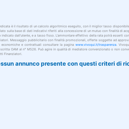
indicata è il risultato di un calcolo algoritmico eseguito, con il miglior tasso disponibi
lato sulla base di dati indicativi riferiti alla concessione di un mutuo con finalità di a
po indicato dall'utente, e a tasso fisso. L’ammontare effettivo della rata potrà esserti c
nziatori. Messaggio pubblicitario con finalità promozionali, offerte soggette ad approv
i economiche e contrattuali consultare la pagina
www.vivoqui.it/trasparenza
. Vivoqu
 iscritta OAM al n° M526. Può agire in qualità di mediatore convenzionato o non conve
ti Finanziatori.
ssun annunco presente con questi criteri di ri