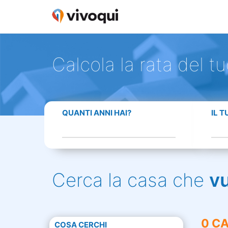
Calcola la rata del t
QUANTI ANNI HAI?
IL 
Cerca la casa che
v
0 CA
COSA CERCHI