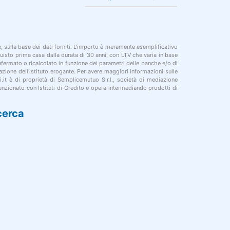
le, sulla base dei dati forniti. L'importo è meramente esemplificativo
cquisto prima casa dalla durata di 30 anni, con LTV che varia in base
onfermato o ricalcolato in funzione dei parametri delle banche e/o di
azione dell'istituto erogante. Per avere maggiori informazioni sulle
i.it è di proprietà di Semplicemutuo S.r.l., società di mediazione
nzionato con Istituti di Credito e opera intermediando prodotti di
cerca