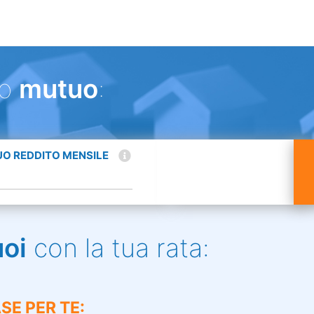
uo
mutuo
:
TUO REDDITO MENSILE
uoi
con la tua rata:
SE PER TE: