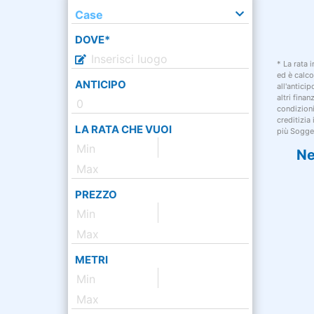
Case
DOVE*
* La rata 
ed è calco
ANTICIPO
all'antici
altri fina
condizion
creditizia
LA RATA CHE VUOI
più Sogget
Ne
PREZZO
METRI