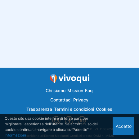
Chi siamo
Mission
Faq
Contattaci
Privacy
Trasparenza
Termini e condizioni
Cookies
Questo sito usa cookie interni e di terze parti per
migliorare l'esperienza dell'utente. Se accetti l'uso dei
Accetto
cookie continua a navigare o clicca su "Accetto".
Vivoqui.it è di proprietà di Semplicemutuo Srl - P. IVA 11382050018
Informazioni
Iscrizione all'Elenco Mediatori Creditizi presso OAM n. M526