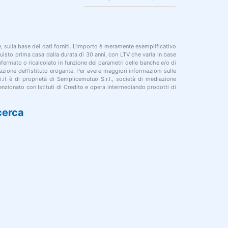
le, sulla base dei dati forniti. L'importo è meramente esemplificativo
cquisto prima casa dalla durata di 30 anni, con LTV che varia in base
onfermato o ricalcolato in funzione dei parametri delle banche e/o di
azione dell'istituto erogante. Per avere maggiori informazioni sulle
i.it è di proprietà di Semplicemutuo S.r.l., società di mediazione
nzionato con Istituti di Credito e opera intermediando prodotti di
cerca