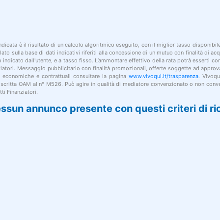
indicata è il risultato di un calcolo algoritmico eseguito, con il miglior tasso disponibi
lato sulla base di dati indicativi riferiti alla concessione di un mutuo con finalità di a
po indicato dall'utente, e a tasso fisso. L’ammontare effettivo della rata potrà esserti c
nziatori. Messaggio pubblicitario con finalità promozionali, offerte soggette ad approv
i economiche e contrattuali consultare la pagina
www.vivoqui.it/trasparenza
. Vivoqu
 iscritta OAM al n° M526. Può agire in qualità di mediatore convenzionato o non conve
ti Finanziatori.
ssun annunco presente con questi criteri di ri