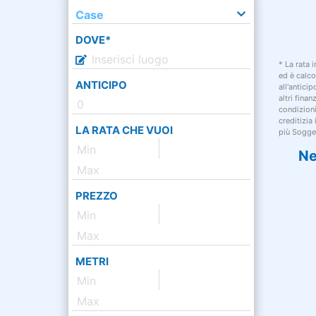
Case
DOVE*
* La rata 
ed è calco
ANTICIPO
all'antici
altri fina
condizion
creditizia
LA RATA CHE VUOI
più Sogget
Ne
PREZZO
METRI