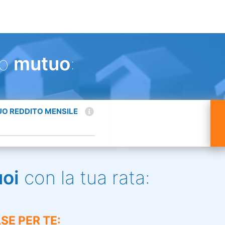
uo
mutuo
:
TUO REDDITO MENSILE
uoi
con la tua rata:
SE PER TE: