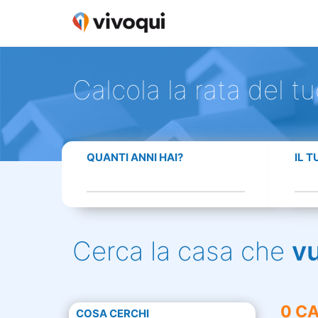
Calcola la rata del t
QUANTI ANNI HAI?
IL 
Cerca la casa che
v
0 CA
COSA CERCHI