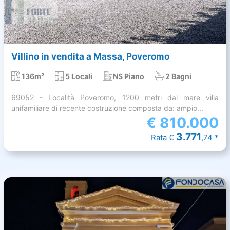
Villino in vendita a Massa, Poveromo
136m²
5 Locali
NS Piano
2 Bagni
69052 - Località Poveromo, 1200 metri dal mare villa
unifamiliare di recente costruzione composta da: ampio...
€
810.000
3.771
Rata €
,74 *