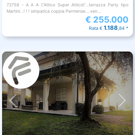
72758 - A A A \"Attico Super Attico\"...terrazza Party tipo
Martini...! ! ! simpatica coppia Parmense....ven...
€
255.000
1.188
Rata €
,84 *