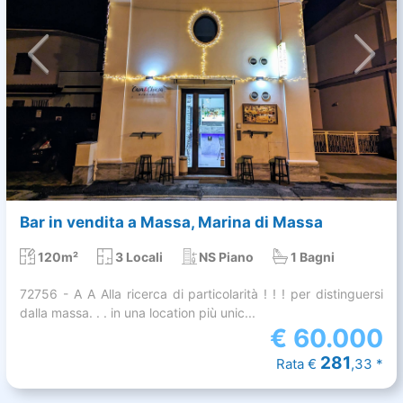
Bar in vendita a Massa, Marina di Massa
120m²
3 Locali
NS Piano
1 Bagni
72756 - A A Alla ricerca di particolarità ! ! ! per distinguersi
dalla massa. . . in una location più unic...
€
60.000
281
Rata €
,33 *