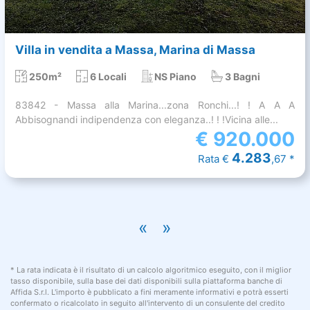
Villa in vendita a Massa, Marina di Massa
250m²
6 Locali
NS Piano
3 Bagni
83842 - Massa alla Marina...zona Ronchi...! ! A A A
Abbisognandi indipendenza con eleganza..! ! !Vicina alle...
€
920.000
4.283
Rata €
,67 *
«
»
* La rata indicata è il risultato di un calcolo algoritmico eseguito, con il miglior
tasso disponibile, sulla base dei dati disponibili sulla piattaforma banche di
Affida S.r.l. L'importo è pubblicato a fini meramente informativi e potrà esserti
confermato o ricalcolato in seguito all'intervento di un consulente del credito