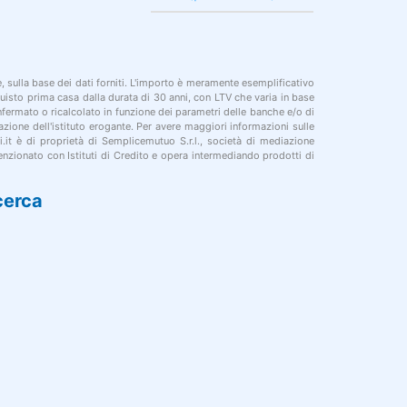
le, sulla base dei dati forniti. L'importo è meramente esemplificativo
cquisto prima casa dalla durata di 30 anni, con LTV che varia in base
onfermato o ricalcolato in funzione dei parametri delle banche e/o di
azione dell'istituto erogante. Per avere maggiori informazioni sulle
i.it è di proprietà di Semplicemutuo S.r.l., società di mediazione
nzionato con Istituti di Credito e opera intermediando prodotti di
cerca