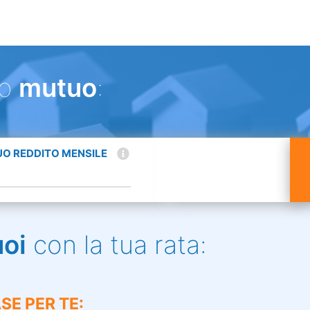
uo
mutuo
:
TUO REDDITO MENSILE
uoi
con la tua rata:
SE PER TE: