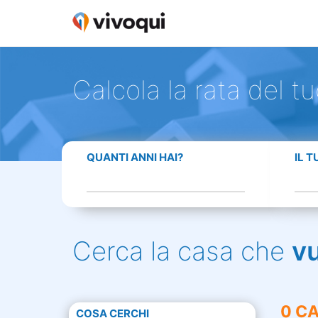
Calcola la rata del t
QUANTI ANNI HAI?
IL 
Cerca la casa che
v
0 CA
COSA CERCHI