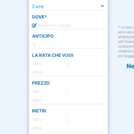
Case
DOVE*
* La rata 
ed è calco
ANTICIPO
all'antici
altri fina
condizion
creditizia
LA RATA CHE VUOI
più Sogget
Ne
PREZZO
METRI