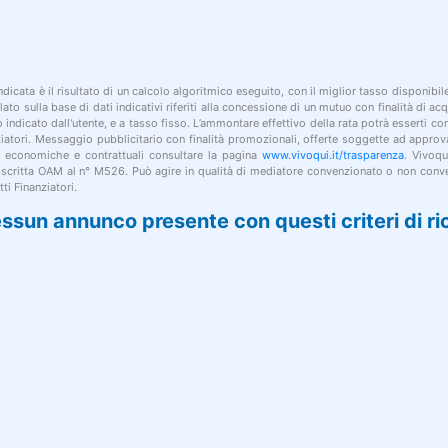
indicata è il risultato di un calcolo algoritmico eseguito, con il miglior tasso disponibi
lato sulla base di dati indicativi riferiti alla concessione di un mutuo con finalità di a
po indicato dall'utente, e a tasso fisso. L’ammontare effettivo della rata potrà esserti c
nziatori. Messaggio pubblicitario con finalità promozionali, offerte soggette ad approv
i economiche e contrattuali consultare la pagina
www.vivoqui.it/trasparenza
. Vivoqu
 iscritta OAM al n° M526. Può agire in qualità di mediatore convenzionato o non conve
ti Finanziatori.
ssun annunco presente con questi criteri di ri