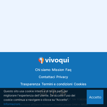
Chi siamo
Mission
Faq
Contattaci
Privacy
Trasparenza
Termini e condizioni
Cookies
Questo sito usa cookie interni e di terze parti per
migliorare l'esperienza dell'utente. Se accetti l'uso dei
Accetto
cookie continua a navigare o clicca su "Accetto".
Vivoqui.it è di proprietà di Semplicemutuo Srl - P. IVA 11382050018
Informazioni
Iscrizione all'Elenco Mediatori Creditizi presso OAM n. M526