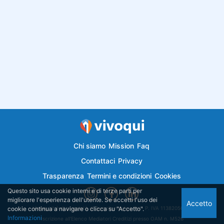
Chi siamo
Mission
Faq
Contattaci
Privacy
Trasparenza
Termini e condizioni
Cookies
Questo sito usa cookie interni e di terze parti per
migliorare l'esperienza dell'utente. Se accetti l'uso dei
Accetto
cookie continua a navigare o clicca su "Accetto".
Vivoqui.it è di proprietà di Semplicemutuo Srl - P. IVA 11382050018
Informazioni
Iscrizione all'Elenco Mediatori Creditizi presso OAM n. M526