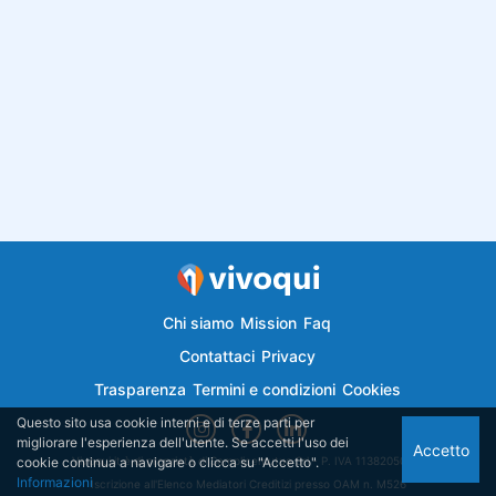
Chi siamo
Mission
Faq
Contattaci
Privacy
Trasparenza
Termini e condizioni
Cookies
Questo sito usa cookie interni e di terze parti per
migliorare l'esperienza dell'utente. Se accetti l'uso dei
Accetto
cookie continua a navigare o clicca su "Accetto".
Vivoqui.it è di proprietà di Semplicemutuo Srl - P. IVA 11382050018
Informazioni
Iscrizione all'Elenco Mediatori Creditizi presso OAM n. M526