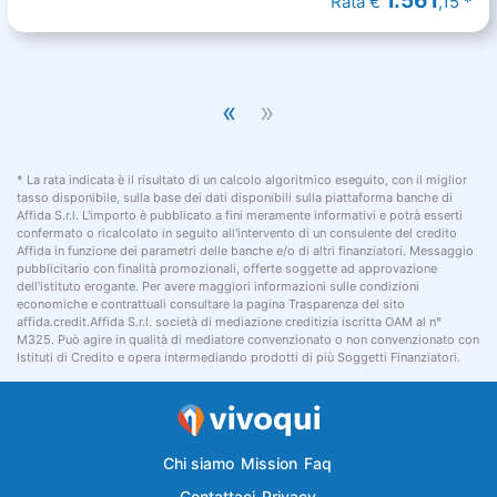
1.561
Rata €
,15 *
«
»
* La rata indicata è il risultato di un calcolo algoritmico eseguito, con il miglior
tasso disponibile, sulla base dei dati disponibili sulla piattaforma banche di
Affida S.r.l. L'importo è pubblicato a fini meramente informativi e potrà esserti
confermato o ricalcolato in seguito all'intervento di un consulente del credito
Affida in funzione dei parametri delle banche e/o di altri finanziatori. Messaggio
pubblicitario con finalità promozionali, offerte soggette ad approvazione
dell'istituto erogante. Per avere maggiori informazioni sulle condizioni
economiche e contrattuali consultare la pagina Trasparenza del sito
affida.credit.Affida S.r.l. società di mediazione creditizia iscritta OAM al n°
M325. Può agire in qualità di mediatore convenzionato o non convenzionato con
Istituti di Credito e opera intermediando prodotti di più Soggetti Finanziatori.
Chi siamo
Mission
Faq
Contattaci
Privacy