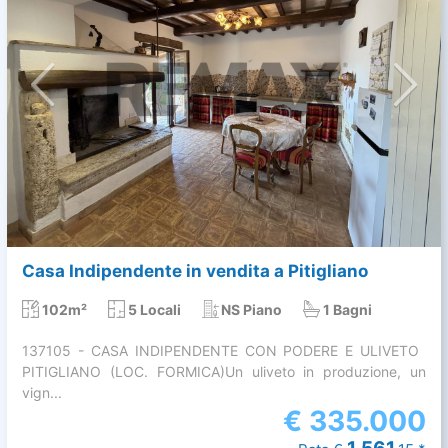
Casa Indipendente in vendita a Pitigliano
102m²
5 Locali
NS Piano
1 Bagni
137105 - CASA INDIPENDENTE CON PODERE E ULIVETO 
PITIGLIANO (LOC. FORMICA)Un uliveto in produzione, un
vign...
€
335.000