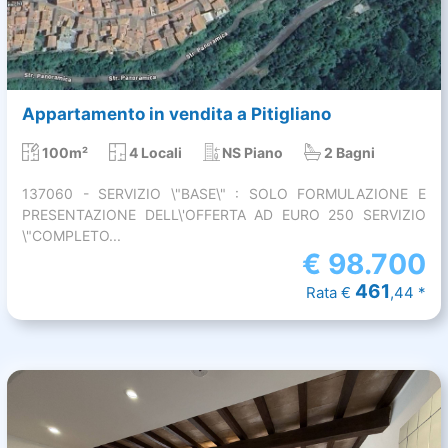
Appartamento in vendita a Pitigliano
100m²
4 Locali
NS Piano
2 Bagni
137060 - SERVIZIO \"BASE\" : SOLO FORMULAZIONE E
PRESENTAZIONE DELL\'OFFERTA AD EURO 250 SERVIZIO
\"COMPLETO...
€
98.700
461
Rata €
,44 *