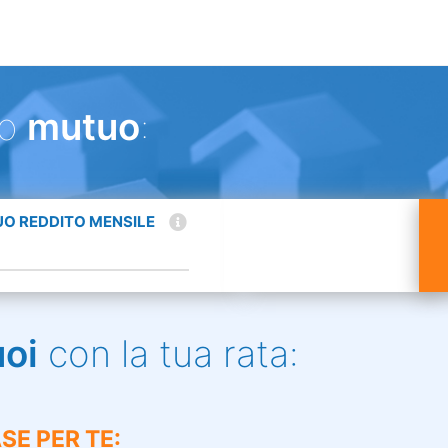
uo
mutuo
:
TUO REDDITO MENSILE
uoi
con la tua rata:
SE PER TE: