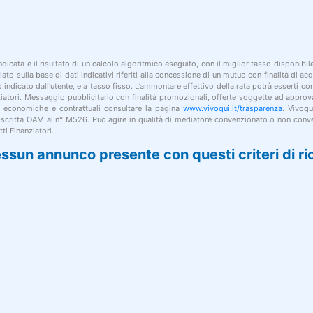
indicata è il risultato di un calcolo algoritmico eseguito, con il miglior tasso disponibi
lato sulla base di dati indicativi riferiti alla concessione di un mutuo con finalità di a
po indicato dall'utente, e a tasso fisso. L’ammontare effettivo della rata potrà esserti c
nziatori. Messaggio pubblicitario con finalità promozionali, offerte soggette ad approv
i economiche e contrattuali consultare la pagina
www.vivoqui.it/trasparenza
. Vivoqu
 iscritta OAM al n° M526. Può agire in qualità di mediatore convenzionato o non conve
ti Finanziatori.
ssun annunco presente con questi criteri di ri