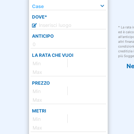
Case
DOVE*
* La rata 
ed è calco
ANTICIPO
all'antici
altri fina
condizion
creditizia
LA RATA CHE VUOI
più Sogget
Ne
PREZZO
METRI