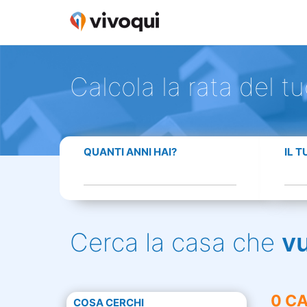
Calcola la rata del t
QUANTI ANNI HAI?
IL 
Cerca la casa che
v
0 CA
COSA CERCHI