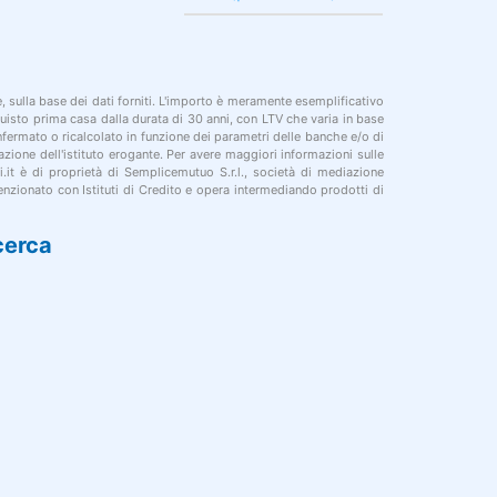
le, sulla base dei dati forniti. L'importo è meramente esemplificativo
cquisto prima casa dalla durata di 30 anni, con LTV che varia in base
onfermato o ricalcolato in funzione dei parametri delle banche e/o di
azione dell'istituto erogante. Per avere maggiori informazioni sulle
i.it è di proprietà di Semplicemutuo S.r.l., società di mediazione
nzionato con Istituti di Credito e opera intermediando prodotti di
cerca