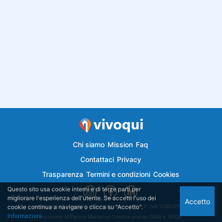
Chi siamo
Mission
Faq
Contattaci
Privacy
Trasparenza
Termini e condizioni
Cookies
Questo sito usa cookie interni e di terze parti per
migliorare l'esperienza dell'utente. Se accetti l'uso dei
Accetto
cookie continua a navigare o clicca su "Accetto".
Vivoqui.it è di proprietà di Semplicemutuo Srl - P. IVA 11382050018
Informazioni
Iscrizione all'Elenco Mediatori Creditizi presso OAM n. M526