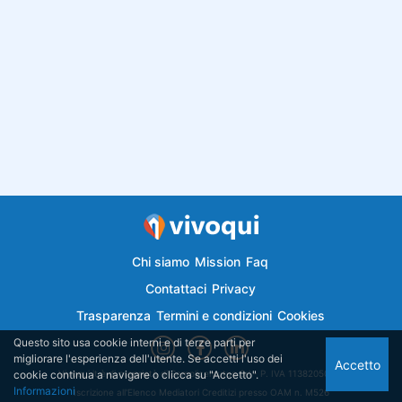
Chi siamo
Mission
Faq
Contattaci
Privacy
Trasparenza
Termini e condizioni
Cookies
Questo sito usa cookie interni e di terze parti per
migliorare l'esperienza dell'utente. Se accetti l'uso dei
Accetto
cookie continua a navigare o clicca su "Accetto".
Vivoqui.it è di proprietà di Semplicemutuo Srl - P. IVA 11382050018
Informazioni
Iscrizione all'Elenco Mediatori Creditizi presso OAM n. M526