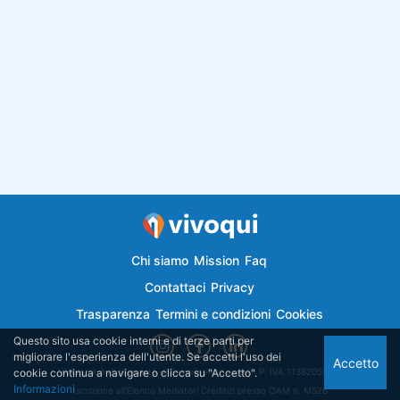
Chi siamo
Mission
Faq
Contattaci
Privacy
Trasparenza
Termini e condizioni
Cookies
Questo sito usa cookie interni e di terze parti per
migliorare l'esperienza dell'utente. Se accetti l'uso dei
Accetto
cookie continua a navigare o clicca su "Accetto".
Vivoqui.it è di proprietà di Semplicemutuo Srl - P. IVA 11382050018
Informazioni
Iscrizione all'Elenco Mediatori Creditizi presso OAM n. M526