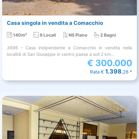
Casa singola in vendita a Comacchio
140m²
9 Locali
NS Piano
2 Bagni
3696 - Casa indipendente a Comacchio in vendita nella
località di San Giuseppe in centro paese a soli 2 km...
€
300.000
1.398
Rata €
,26 *