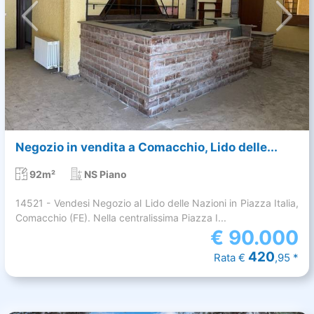
Negozio in vendita a Comacchio, Lido delle...
92m²
NS Piano
14521 - Vendesi Negozio al Lido delle Nazioni in Piazza Italia,
Comacchio (FE). Nella centralissima Piazza I...
€
90.000
420
Rata €
,95 *