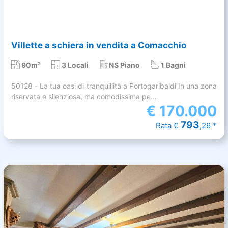
Villette a schiera in vendita a Comacchio
90m²
3 Locali
NS Piano
1 Bagni
50128 - La tua oasi di tranquillità a Portogaribaldi In una zona
riservata e silenziosa, ma comodissima pe...
€
170.000
793
Rata €
,26 *