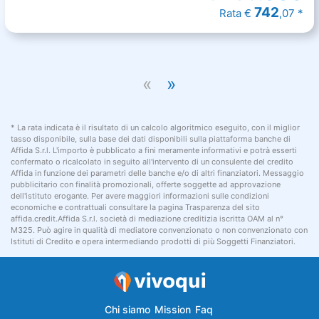
742
Rata €
,07 *
«
»
* La rata indicata è il risultato di un calcolo algoritmico eseguito, con il miglior
tasso disponibile, sulla base dei dati disponibili sulla piattaforma banche di
Affida S.r.l. L'importo è pubblicato a fini meramente informativi e potrà esserti
confermato o ricalcolato in seguito all'intervento di un consulente del credito
Affida in funzione dei parametri delle banche e/o di altri finanziatori. Messaggio
pubblicitario con finalità promozionali, offerte soggette ad approvazione
dell'istituto erogante. Per avere maggiori informazioni sulle condizioni
economiche e contrattuali consultare la pagina Trasparenza del sito
affida.credit.Affida S.r.l. società di mediazione creditizia iscritta OAM al n°
M325. Può agire in qualità di mediatore convenzionato o non convenzionato con
Istituti di Credito e opera intermediando prodotti di più Soggetti Finanziatori.
Chi siamo
Mission
Faq