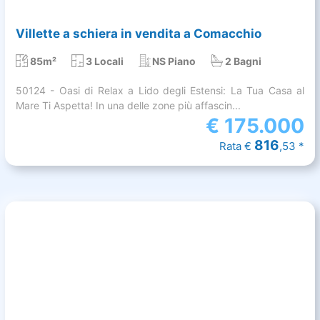
Villette a schiera in vendita a Comacchio
85m²
3 Locali
NS Piano
2 Bagni
50124 - Oasi di Relax a Lido degli Estensi: La Tua Casa al
Mare Ti Aspetta! In una delle zone più affascin...
€
175.000
816
Rata €
,53 *