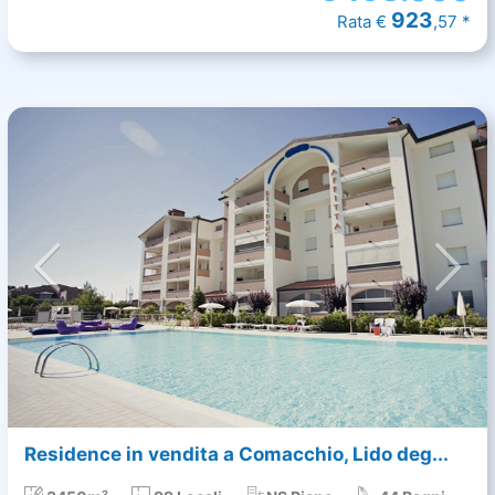
923
Rata €
,57 *
Residence in vendita a Comacchio, Lido deg...