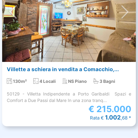
Villette a schiera in vendita a Comacchio,...
130m²
4 Locali
NS Piano
3 Bagni
50129 - Villetta Indipendente a Porto Garibaldi  Spazi e
Comfort a Due Passi dal Mare In una zona tranq...
€
215.000
1.002
Rata €
,68 *