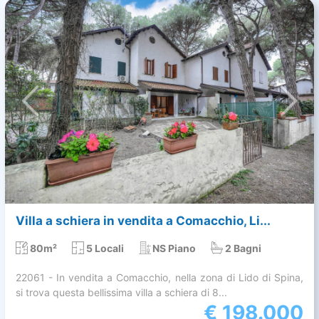
Villa a schiera in vendita a Comacchio, Li...
80m²
5 Locali
NS Piano
2 Bagni
22061 - In vendita a Comacchio, nella zona di Lido di Spina,
si trova questa bellissima villa a schiera di 8...
€
198.000