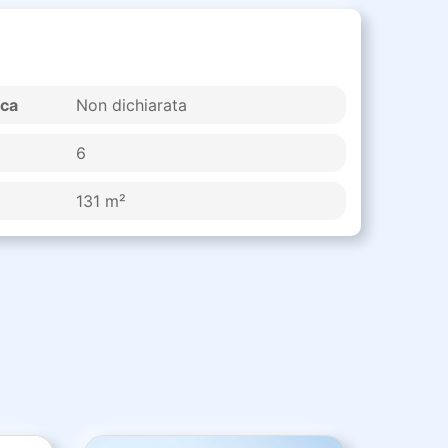
ica
Non dichiarata
6
131 m²