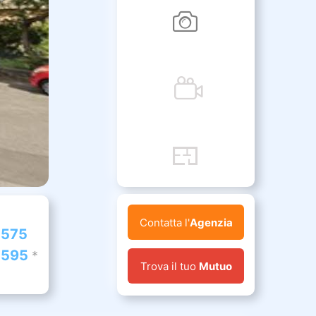
Contatta l'
Agenzia
.575
 595
*
Trova il tuo
Mutuo