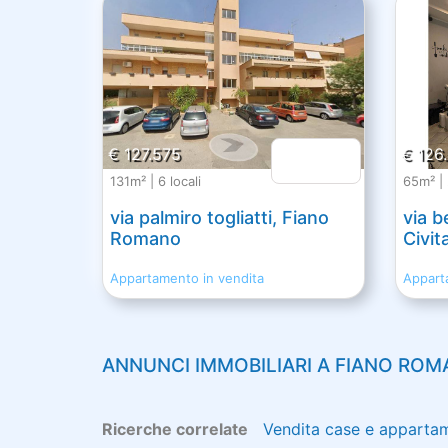
€ 127.575
€ 126
131m² | 6 locali
65m² | 
via palmiro togliatti, Fiano
via b
Romano
Civit
Appartamento in vendita
Appart
ANNUNCI IMMOBILIARI A
FIANO ROM
Ricerche correlate
Vendita case e apparta