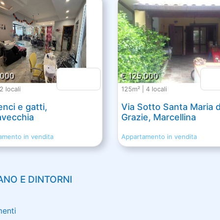
.000
€ 125.000
2 locali
125m² | 4 locali
enci e gatti,
Via Sotto Santa Maria d
avecchia
Grazie, Marcellina
amento in vendita
Appartamento in vendita
ANO
E DINTORNI
menti