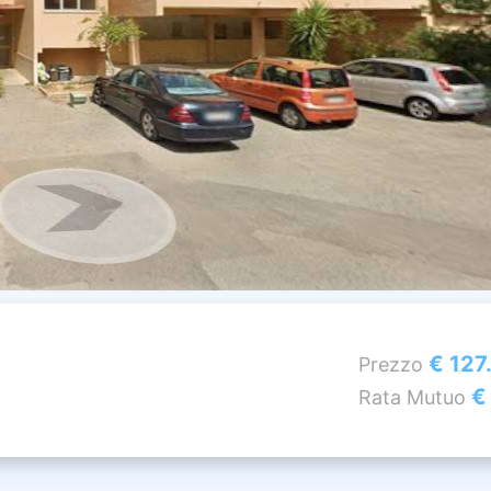
€ 127
Prezzo
€
Rata Mutuo