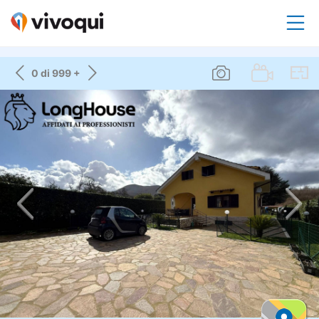
0 di 999 +