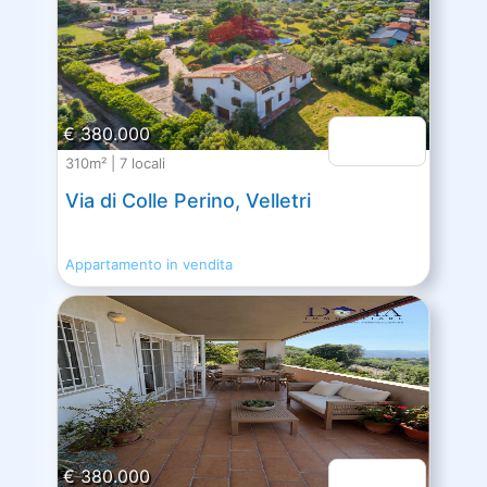
€ 380.000
310m² | 7 locali
Via di Colle Perino, Velletri
Appartamento in vendita
€ 380.000