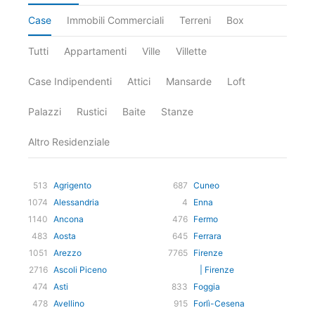
Case
Immobili Commerciali
Terreni
Box
Tutti
Appartamenti
Ville
Villette
Case Indipendenti
Attici
Mansarde
Loft
Palazzi
Rustici
Baite
Stanze
Altro Residenziale
513
Agrigento
687
Cuneo
1074
Alessandria
4
Enna
1140
Ancona
476
Fermo
483
Aosta
645
Ferrara
1051
Arezzo
7765
Firenze
2716
Ascoli Piceno
| Firenze
474
Asti
833
Foggia
478
Avellino
915
Forlì-Cesena