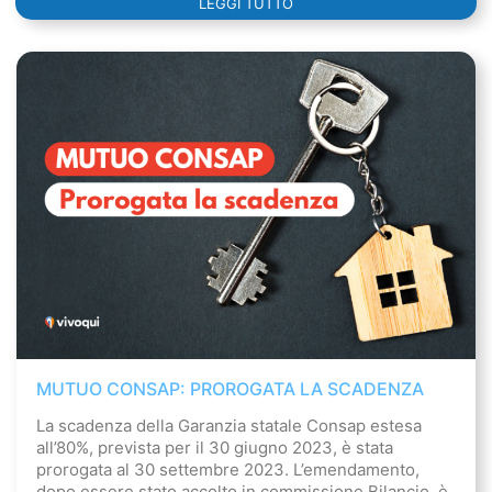
LEGGI TUTTO
MUTUO CONSAP: PROROGATA LA SCADENZA
La scadenza della Garanzia statale Consap estesa
all’80%, prevista per il 30 giugno 2023, è stata
prorogata al 30 settembre 2023. L’emendamento,
dopo essere stato accolto in commissione Bilancio, è