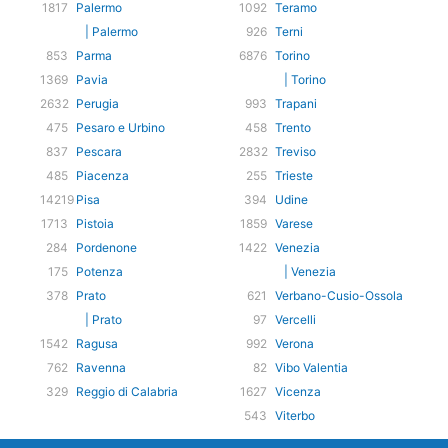
1817
Palermo
1092
Teramo
| Palermo
926
Terni
853
Parma
6876
Torino
1369
Pavia
| Torino
2632
Perugia
993
Trapani
475
Pesaro e Urbino
458
Trento
837
Pescara
2832
Treviso
485
Piacenza
255
Trieste
14219
Pisa
394
Udine
1713
Pistoia
1859
Varese
284
Pordenone
1422
Venezia
175
Potenza
| Venezia
378
Prato
621
Verbano-Cusio-Ossola
| Prato
97
Vercelli
1542
Ragusa
992
Verona
762
Ravenna
82
Vibo Valentia
329
Reggio di Calabria
1627
Vicenza
543
Viterbo