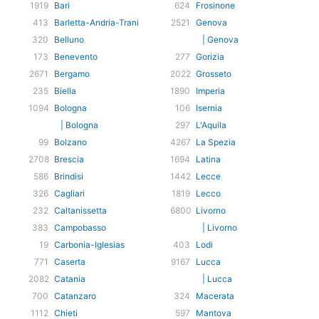
1919
Bari
624
Frosinone
413
Barletta-Andria-Trani
2521
Genova
320
Belluno
| Genova
173
Benevento
277
Gorizia
2671
Bergamo
2022
Grosseto
235
Biella
1890
Imperia
1094
Bologna
106
Isernia
| Bologna
297
L'Aquila
99
Bolzano
4267
La Spezia
2708
Brescia
1694
Latina
586
Brindisi
1442
Lecce
326
Cagliari
1819
Lecco
232
Caltanissetta
6800
Livorno
383
Campobasso
| Livorno
19
Carbonia-Iglesias
403
Lodi
771
Caserta
9167
Lucca
2082
Catania
| Lucca
700
Catanzaro
324
Macerata
1112
Chieti
597
Mantova