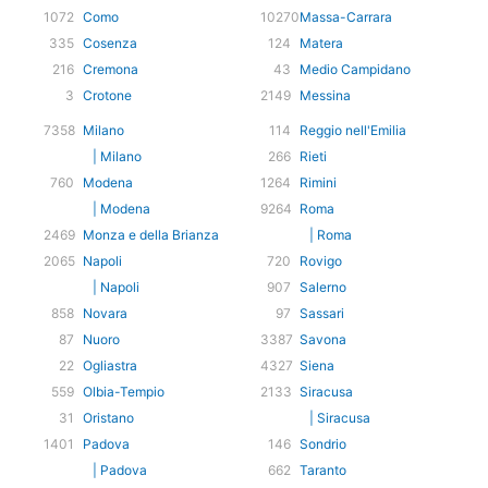
1072
Como
10270
Massa-Carrara
335
Cosenza
124
Matera
216
Cremona
43
Medio Campidano
3
Crotone
2149
Messina
7358
Milano
114
Reggio nell'Emilia
| Milano
266
Rieti
760
Modena
1264
Rimini
| Modena
9264
Roma
2469
Monza e della Brianza
| Roma
2065
Napoli
720
Rovigo
| Napoli
907
Salerno
858
Novara
97
Sassari
87
Nuoro
3387
Savona
22
Ogliastra
4327
Siena
559
Olbia-Tempio
2133
Siracusa
31
Oristano
| Siracusa
1401
Padova
146
Sondrio
| Padova
662
Taranto