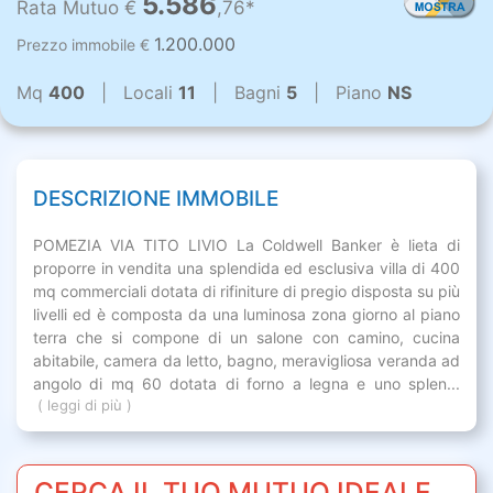
5.586
Rata Mutuo €
,76*
1.200.000
Prezzo immobile €
Mq
400
| Locali
11
| Bagni
5
| Piano
NS
DESCRIZIONE IMMOBILE
POMEZIA VIA TITO LIVIO La Coldwell Banker è lieta di
proporre in vendita una splendida ed esclusiva villa di 400
mq commerciali dotata di rifiniture di pregio disposta su più
livelli ed è composta da una luminosa zona giorno al piano
terra che si compone di un salone con camino, cucina
abitabile, camera da letto, bagno, meravigliosa veranda ad
angolo di mq 60 dotata di forno a legna e uno splen...
( leggi di più )
CERCA IL TUO MUTUO IDEALE