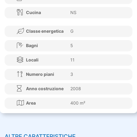
Cucina
NS
Classe energetica
G
Bagni
5
Locali
11
Numero piani
3
Anno costruzione
2008
Area
400 m²
ALTRE CARATTERISTICHE