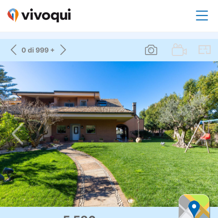
0 di 999 +