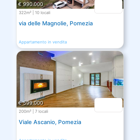
€ 990.000
322m² | 10 locali
via delle Magnolie, Pomezia
Appartamento in vendita
€ 599.000
200m² | 7 locali
Viale Ascanio, Pomezia