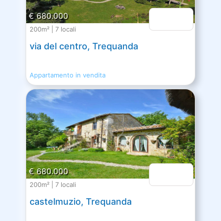
€ 680.000
200m² | 7 locali
via del centro, Trequanda
Appartamento in vendita
€ 680.000
200m² | 7 locali
castelmuzio, Trequanda