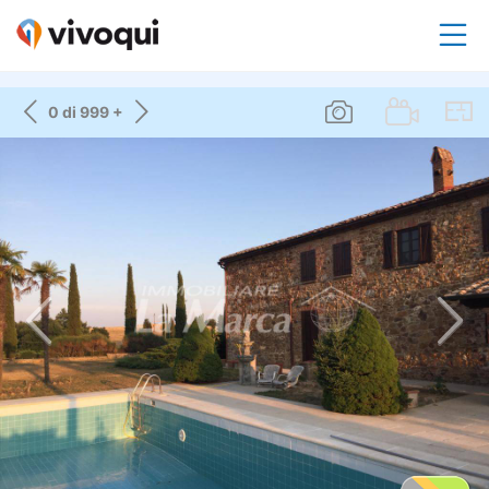
0 di 999 +