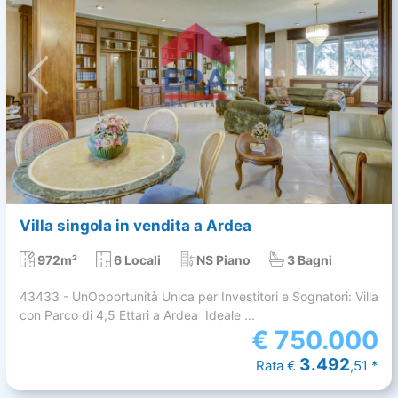
Villa singola in vendita a Ardea
972m²
6 Locali
NS Piano
3 Bagni
43433 - UnOpportunità Unica per Investitori e Sognatori: Villa
con Parco di 4,5 Ettari a Ardea  Ideale ...
€
750.000
3.492
Rata €
,51 *