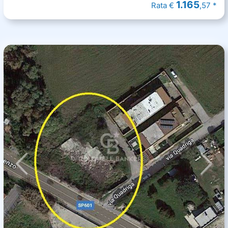
1.165
Rata €
,57 *