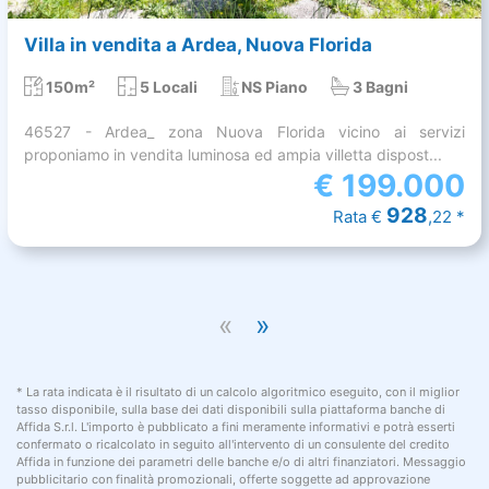
Villa in vendita a Ardea, Nuova Florida
150m²
5 Locali
NS Piano
3 Bagni
46527 - Ardea_ zona Nuova Florida vicino ai servizi
proponiamo in vendita luminosa ed ampia villetta dispost...
€
199.000
928
Rata €
,22 *
«
»
* La rata indicata è il risultato di un calcolo algoritmico eseguito, con il miglior
tasso disponibile, sulla base dei dati disponibili sulla piattaforma banche di
Affida S.r.l. L'importo è pubblicato a fini meramente informativi e potrà esserti
confermato o ricalcolato in seguito all'intervento di un consulente del credito
Affida in funzione dei parametri delle banche e/o di altri finanziatori. Messaggio
pubblicitario con finalità promozionali, offerte soggette ad approvazione