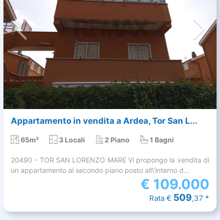
Appartamento in vendita a Ardea, Tor San L...
65m²
3 Locali
2 Piano
1 Bagni
20490 - TOR SAN LORENZO MARE Vi propongo la vendita di
un appartamento al secondo piano posto all\'interno d...
€
109.000
509
Rata €
,37 *