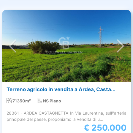
Terreno agricolo in vendita a Ardea, Casta...
71350m²
NS Piano
28361 - ARDEA CASTAGNETTA In Via Laurentina, sull\'arteria
principale del paese, proponiamo la vendita di u...
€
250.000