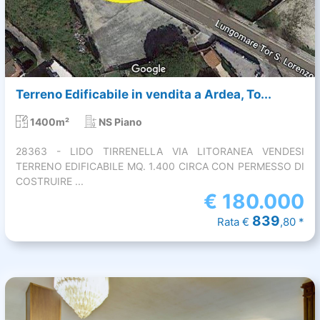
Terreno Edificabile in vendita a Ardea, To...
1400m²
NS Piano
28363 - LIDO TIRRENELLA VIA LITORANEA VENDESI
TERRENO EDIFICABILE MQ. 1.400 CIRCA CON PERMESSO DI
COSTRUIRE ...
€
180.000
839
Rata €
,80 *