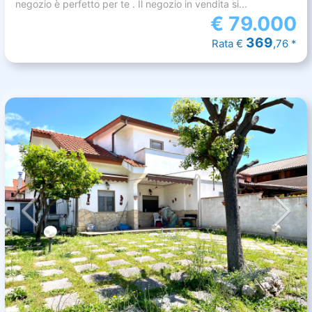
negozio è perfetto per te . Il negozio in vendita si...
€
79.000
369
Rata €
,76 *