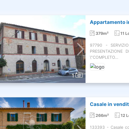
Appartamento in
379m²
11 L
97790 - SERVIZI
PRESENTAZIONE D
\"COMPLETO...
1
Casale in vendit
266m²
12 L
133393 - Casale co