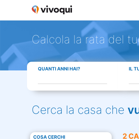
Calcola la rata del t
QUANTI ANNI HAI?
IL 
Cerca la casa che
v
2 CA
COSA CERCHI