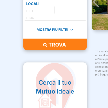
LOCALI
MOSTRA PIÙ FILTRI
TROVA
* La rata 
ed è calco
all'antici
altri fina
condizion
creditizia
più Sogget
Cerca il tuo
Mutuo
ideale