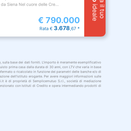
Cerca il tuo
 da Siena Nel cuore delle Cre...
ideale
€
790.000
3.678
Rata €
,67 *
le, sulla base dei dati forniti. L'importo è meramente esemplificativo
cquisto prima casa dalla durata di 30 anni, con LTV che varia in base
onfermato o ricalcolato in funzione dei parametri delle banche e/o di
azione dell'istituto erogante. Per avere maggiori informazioni sulle
i.it è di proprietà di Semplicemutuo S.r.l., società di mediazione
nzionato con Istituti di Credito e opera intermediando prodotti di