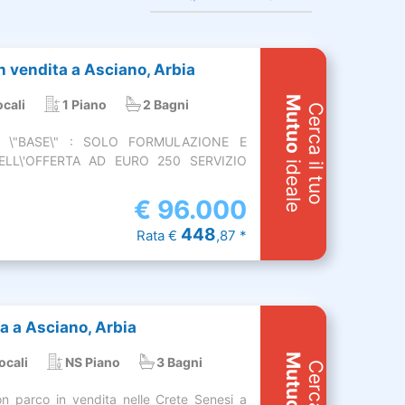
 vendita a Asciano, Arbia
Mutuo
ocali
1 Piano
2 Bagni
Cerca il tuo
O \"BASE\" : SOLO FORMULAZIONE E
ELL\'OFFERTA AD EURO 250 SERVIZIO
ideale
€
96.000
448
Rata €
,87 *
a a Asciano, Arbia
Mutuo
ocali
NS Piano
3 Bagni
n parco in vendita nelle Crete Senesi a