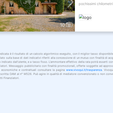
pochissimi chilometri
10
indicata è il risultato di un calcolo algoritmico eseguito, con il miglior tasso disponibi
lato sulla base di dati indicativi riferiti alla concessione di un mutuo con finalità di a
po indicato dall'utente, e a tasso fisso. L’ammontare effettivo della rata potrà esserti c
nziatori. Messaggio pubblicitario con finalità promozionali, offerte soggette ad approv
i economiche e contrattuali consultare la pagina
www.vivoqui.it/trasparenza
. Vivoqu
 iscritta OAM al n° M526. Può agire in qualità di mediatore convenzionato o non conve
ti Finanziatori.