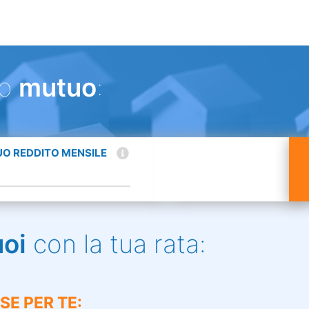
uo
mutuo
:
TUO REDDITO MENSILE
uoi
con la tua rata:
SE PER TE: