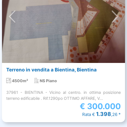
Terreno in vendita a Bientina, Bientina
4500m²
NS Piano
37961 - BIENTINA - Vicino al centro. in ottima posizione
terreno edificabile . Rif.1290po OTTIMO AFFARE, V...
€
300.000
1.398
Rata €
,26 *