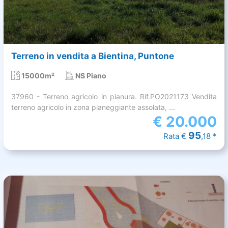
Terreno in vendita a Bientina, Puntone
15000m²
NS Piano
37960 - Terreno agricolo in pianura. Rif.PO2021173 Vendita
terreno agricolo in zona pianeggiante assolata, ...
€
20.000
95
Rata €
,18 *