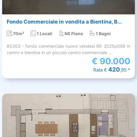
Fondo Commerciale in vendita a Bientina, B...
70m²
1 Locali
NS Piano
1 Bagni
85303 - fondo commerciale nuovo vendesi Rif. 2025p099 in
centro a bientina in un piccolo centro commerciale ...
€
90.000
420
Rata €
,95 *