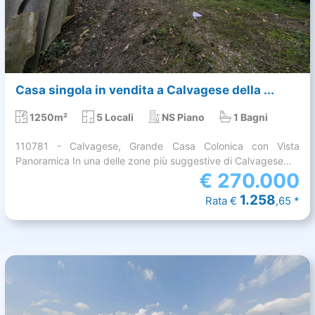
Casa singola in vendita a Calvagese della ...
1250m²
5 Locali
NS Piano
1 Bagni
110781 - Calvagese, Grande Casa Colonica con Vista
Panoramica In una delle zone più suggestive di Calvagese...
€
270.000
1.258
Rata €
,65 *