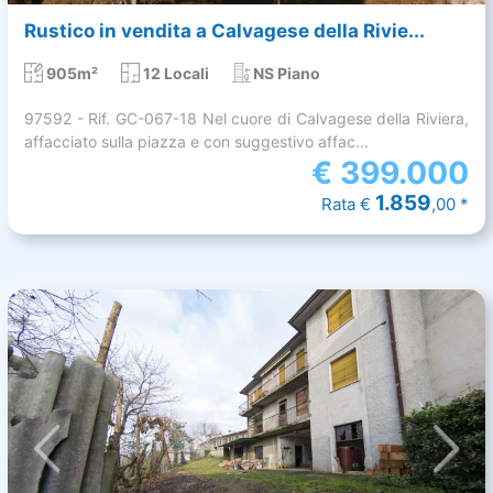
Rustico in vendita a Calvagese della Rivie...
905m²
12 Locali
NS Piano
97592 - Rif. GC-067-18 Nel cuore di Calvagese della Riviera,
affacciato sulla piazza e con suggestivo affac...
€
399.000
1.859
Rata €
,00 *