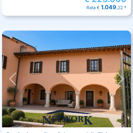
1.049
Rata €
,22 *