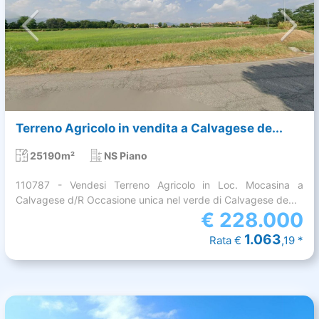
Terreno Agricolo in vendita a Calvagese de...
25190m²
NS Piano
110787 - Vendesi Terreno Agricolo in Loc. Mocasina a
Calvagese d/R Occasione unica nel verde di Calvagese de...
€
228.000
1.063
Rata €
,19 *