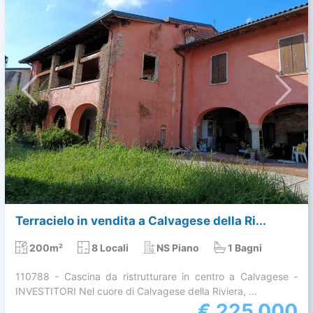
Terracielo in vendita a Calvagese della Ri...
200m²
8 Locali
NS Piano
1 Bagni
110788 - Cascina da ristrutturare in centro a Calvagese -
INVESTITORI Nel cuore di Calvagese della Riviera, ...
€
225.000