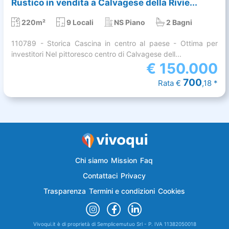
Rustico in vendita a Calvagese della Rivie...
220m²
9 Locali
NS Piano
2 Bagni
110789 - Storica Cascina in centro al paese - Ottima per
investitori Nel pittoresco centro di Calvagese dell...
€
150.000
700
Rata €
,18 *
Chi siamo
Mission
Faq
Contattaci
Privacy
Trasparenza
Termini e condizioni
Cookies
Vivoqui.it è di proprietà di Semplicemutuo Srl - P. IVA 11382050018