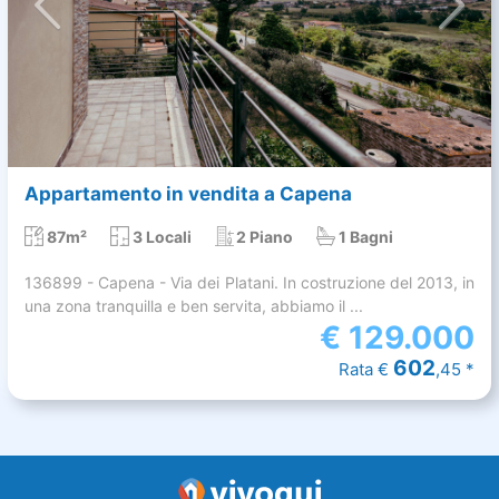
Appartamento in vendita a Capena
87m²
3 Locali
2 Piano
1 Bagni
136899 - Capena - Via dei Platani. In costruzione del 2013, in
una zona tranquilla e ben servita, abbiamo il ...
€
129.000
602
Rata €
,45 *