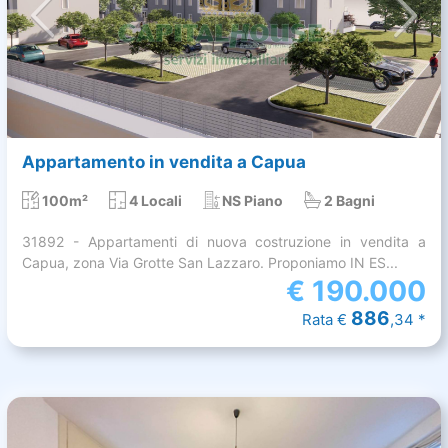
Appartamento in vendita a Capua
100m²
4 Locali
NS Piano
2 Bagni
31892 - Appartamenti di nuova costruzione in vendita a
Capua, zona Via Grotte San Lazzaro. Proponiamo IN ES...
€
190.000
886
Rata €
,34 *