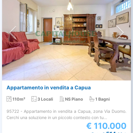
Appartamento in vendita a Capua
110m²
3 Locali
NS Piano
1 Bagni
95722 - Appartamento in vendita a Capua, zona Via Duomo.
Cerchi una soluzione in un piccolo contesto con tu...
€
110.000