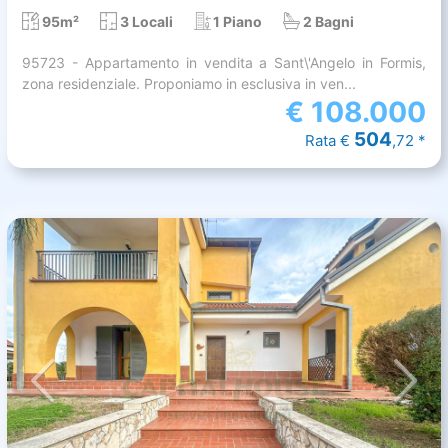
95m²
3 Locali
1 Piano
2 Bagni
95723 - Appartamento in vendita a Sant\'Angelo in Formis,
zona residenziale. Proponiamo in esclusiva in ven...
€
108.000
504
Rata €
,72 *