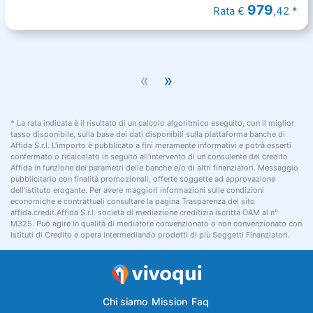
979
Rata €
,42 *
«
»
* La rata indicata è il risultato di un calcolo algoritmico eseguito, con il miglior
tasso disponibile, sulla base dei dati disponibili sulla piattaforma banche di
Affida S.r.l. L'importo è pubblicato a fini meramente informativi e potrà esserti
confermato o ricalcolato in seguito all'intervento di un consulente del credito
Affida in funzione dei parametri delle banche e/o di altri finanziatori. Messaggio
pubblicitario con finalità promozionali, offerte soggette ad approvazione
dell'istituto erogante. Per avere maggiori informazioni sulle condizioni
economiche e contrattuali consultare la pagina Trasparenza del sito
affida.credit.Affida S.r.l. società di mediazione creditizia iscritta OAM al n°
M325. Può agire in qualità di mediatore convenzionato o non convenzionato con
Istituti di Credito e opera intermediando prodotti di più Soggetti Finanziatori.
Chi siamo
Mission
Faq