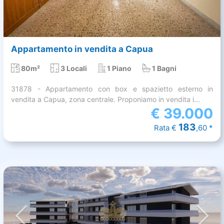
Appartamento in vendita a Capua
80m²
3 Locali
1 Piano
1 Bagni
31878 - Appartamento con box e spazietto esterno in
vendita a Capua, zona centrale. Proponiamo in vendita i...
€
39.000
183
Rata €
,60 *