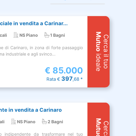
iale in vendita a Carinar...
Mutuo
cali
NS Piano
1 Bagni
Cerca il tuo
 di Carinaro, in zona di forte passaggio
a industriale e agli svinco...
ideale
€
85.000
397
Rata €
,68 *
te in vendita a Carinaro
Mutuo
ali
NS Piano
2 Bagni
o indipendente da trasformare nel tuo