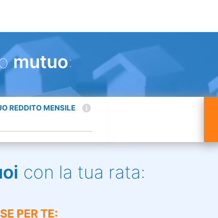
uo
mutuo
:
TUO REDDITO MENSILE
uoi
con la tua rata:
SE PER TE: