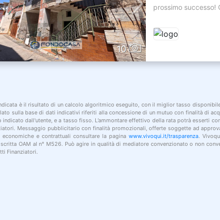
prossimo successo! C
10
indicata è il risultato di un calcolo algoritmico eseguito, con il miglior tasso disponibi
lato sulla base di dati indicativi riferiti alla concessione di un mutuo con finalità di a
po indicato dall'utente, e a tasso fisso. L’ammontare effettivo della rata potrà esserti c
nziatori. Messaggio pubblicitario con finalità promozionali, offerte soggette ad approv
i economiche e contrattuali consultare la pagina
www.vivoqui.it/trasparenza
. Vivoqu
 iscritta OAM al n° M526. Può agire in qualità di mediatore convenzionato o non conve
ti Finanziatori.