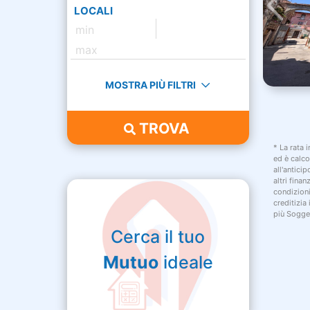
LOCALI
MOSTRA PIÙ FILTRI
TROVA
* La rata 
ed è calco
all'antici
altri fina
condizion
creditizia
più Sogget
Cerca il tuo
Mutuo
ideale