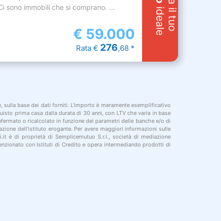
Cerca il tuo
i sono immobili che si comprano. ...
ideale
€
59.000
276
Rata €
,68 *
le, sulla base dei dati forniti. L'importo è meramente esemplificativo
cquisto prima casa dalla durata di 30 anni, con LTV che varia in base
onfermato o ricalcolato in funzione dei parametri delle banche e/o di
azione dell'istituto erogante. Per avere maggiori informazioni sulle
i.it è di proprietà di Semplicemutuo S.r.l., società di mediazione
nzionato con Istituti di Credito e opera intermediando prodotti di