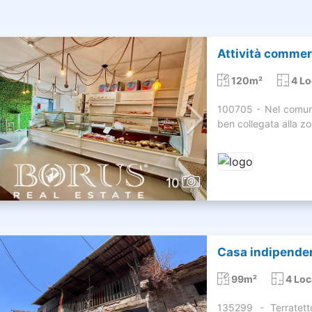
Attività commerc
120m²
4 Lo
100705 - Nel comune
ben collegata alla zon
10
Casa indipenden
99m²
4 Loc
135299 - Terratett