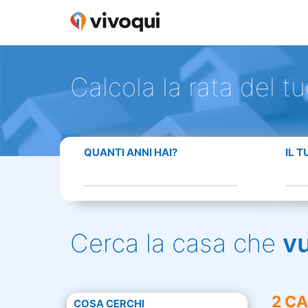
Calcola la rata del t
QUANTI ANNI HAI?
IL 
Cerca la casa che
v
2 CA
COSA CERCHI