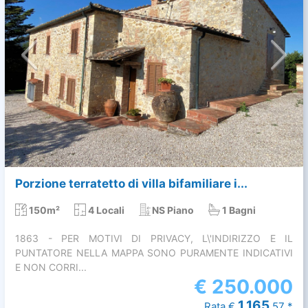
Porzione terratetto di villa bifamiliare i...
150m²
4 Locali
NS Piano
1 Bagni
1863 - PER MOTIVI DI PRIVACY, L\'INDIRIZZO E IL
PUNTATORE NELLA MAPPA SONO PURAMENTE INDICATIVI
E NON CORRI...
€
250.000
1.165
Rata €
,57 *