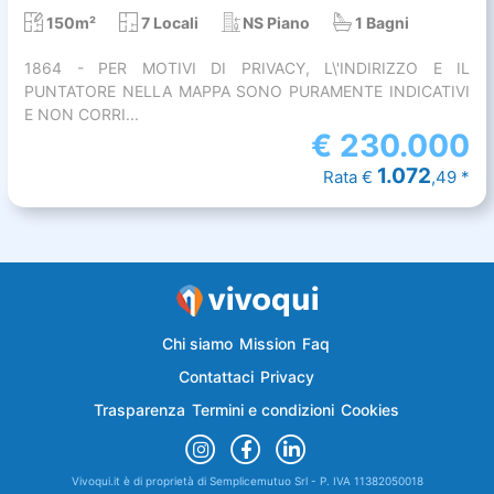
150m²
7 Locali
NS Piano
1 Bagni
1864 - PER MOTIVI DI PRIVACY, L\'INDIRIZZO E IL
PUNTATORE NELLA MAPPA SONO PURAMENTE INDICATIVI
E NON CORRI...
€
230.000
1.072
Rata €
,49 *
Chi siamo
Mission
Faq
Contattaci
Privacy
Trasparenza
Termini e condizioni
Cookies
Vivoqui.it è di proprietà di Semplicemutuo Srl - P. IVA 11382050018