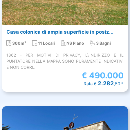
Casa colonica di ampia superficie in posiz...
300m²
11 Locali
NS Piano
3 Bagni
1862 - PER MOTIVI DI PRIVACY, L\'INDIRIZZO E IL
PUNTATORE NELLA MAPPA SONO PURAMENTE INDICATIVI
E NON CORRI...
€
490.000
2.282
Rata €
,50 *