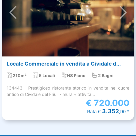
Locale Commerciale in vendita a Cividale d...
210m²
5 Locali
NS Piano
2 Bagni
134443 - Prestigioso ristorante storico in vendita nel cuore
antico di Cividale del Friuli - mura + attività...
€
720.000
3.352
Rata €
,90 *