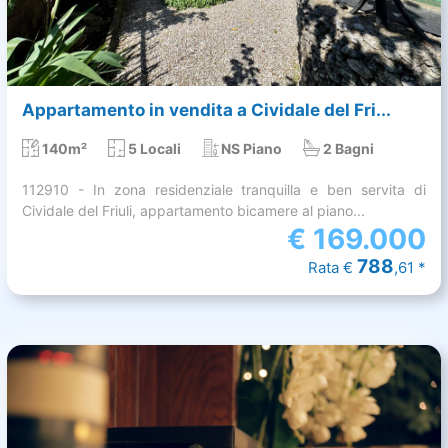
Appartamento in vendita a Cividale del Fri...
140m²
5 Locali
NS Piano
2 Bagni
112910 - In zona residenziale tranquilla e ben servita di
Cividale del Friuli, appartamento bicamere al piano...
€
169.000
788
Rata €
,61 *