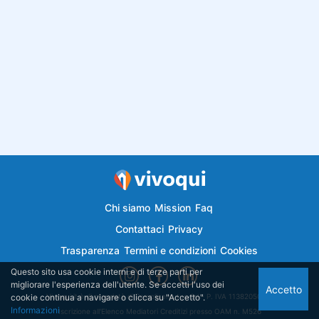
Chi siamo
Mission
Faq
Contattaci
Privacy
Trasparenza
Termini e condizioni
Cookies
Questo sito usa cookie interni e di terze parti per
migliorare l'esperienza dell'utente. Se accetti l'uso dei
Accetto
cookie continua a navigare o clicca su "Accetto".
Vivoqui.it è di proprietà di Semplicemutuo Srl - P. IVA 11382050018
Informazioni
Iscrizione all'Elenco Mediatori Creditizi presso OAM n. M526