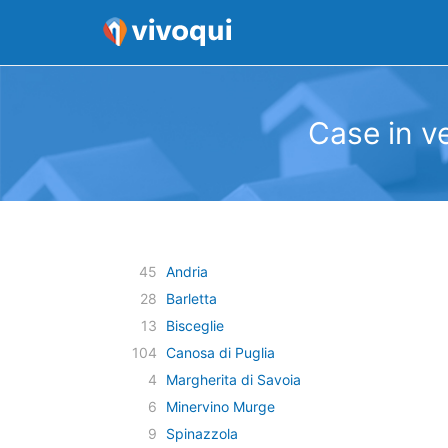
Case in ve
45
Andria
28
Barletta
13
Bisceglie
104
Canosa di Puglia
4
Margherita di Savoia
6
Minervino Murge
9
Spinazzola