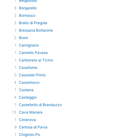
1
Belgioioso
6
Borgarello
2
Bornasco
3
Brallo di Pregola
1
Bressana Bottarone
3
Broni
1
Calvignano
1
Canneto Pavese
1
Carbonara al Ticino
1
Casatisma
5
Casorate Primo
4
Cassolnovo
1
Castana
4
Casteggio
1
Castelletto di Branduzzo
13
Cava Manara
1
Ceranova
9
Certosa di Pavia
1
Chignolo Po