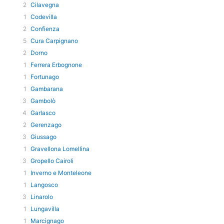
2
Cilavegna
1
Codevilla
2
Confienza
5
Cura Carpignano
2
Dorno
1
Ferrera Erbognone
1
Fortunago
1
Gambarana
3
Gambolò
4
Garlasco
2
Gerenzago
3
Giussago
1
Gravellona Lomellina
3
Gropello Cairoli
1
Inverno e Monteleone
1
Langosco
3
Linarolo
1
Lungavilla
1
Marcignago