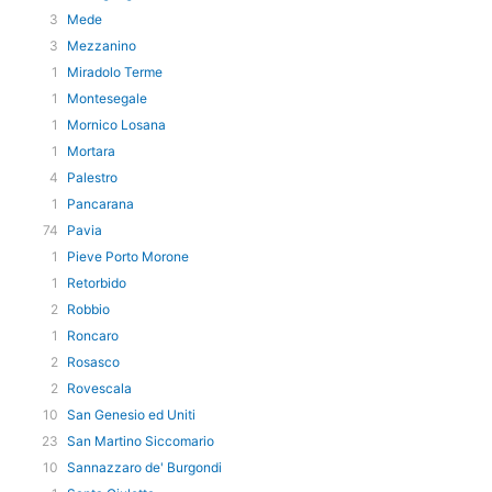
3
Mede
3
Mezzanino
1
Miradolo Terme
1
Montesegale
1
Mornico Losana
1
Mortara
4
Palestro
1
Pancarana
74
Pavia
1
Pieve Porto Morone
1
Retorbido
2
Robbio
1
Roncaro
2
Rosasco
2
Rovescala
10
San Genesio ed Uniti
23
San Martino Siccomario
10
Sannazzaro de' Burgondi