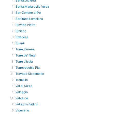
1
Santa Giuletta
1
Santa Maria della Versa
3
San Zenone al Po
1
Sartirana Lomellina
1
Silvano Pietra
7
Siziano
6
Stradella
1
Suardi
1
Torre d'Arese
1
Torre de' Negri
3
Torre d'Isola
3
Torrevecchia Pia
11
Travacò Siccomario
2
Tromello
1
Val di Nizza
1
Valeggio
14
Valverde
2
Vellezzo Bellini
6
Vigevano