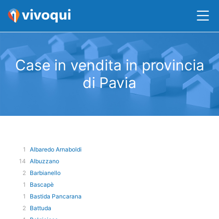
Case in vendita in provincia
di Pavia
1
Albaredo Arnaboldi
14
Albuzzano
2
Barbianello
1
Bascapè
1
Bastida Pancarana
2
Battuda