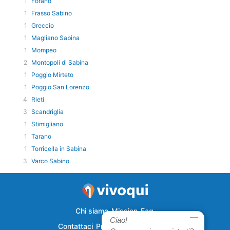
1
Forano
1
Frasso Sabino
1
Greccio
1
Magliano Sabina
1
Mompeo
2
Montopoli di Sabina
1
Poggio Mirteto
1
Poggio San Lorenzo
4
Rieti
3
Scandriglia
1
Stimigliano
1
Tarano
1
Torricella in Sabina
3
Varco Sabino
Chi siamo
Mission
Faq
Ciao!
Contattaci
Privacy
Semplicecasa