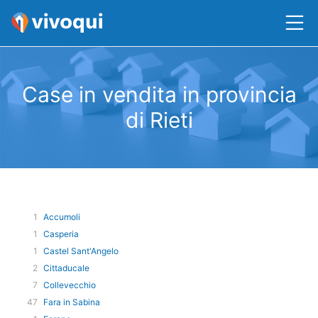
Case in vendita in provincia
di Rieti
1
Accumoli
1
Casperia
1
Castel Sant'Angelo
2
Cittaducale
7
Collevecchio
47
Fara in Sabina