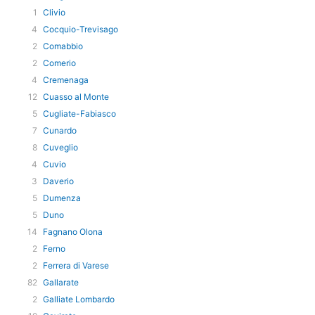
1
Clivio
4
Cocquio-Trevisago
2
Comabbio
2
Comerio
4
Cremenaga
12
Cuasso al Monte
5
Cugliate-Fabiasco
7
Cunardo
8
Cuveglio
4
Cuvio
3
Daverio
5
Dumenza
5
Duno
14
Fagnano Olona
2
Ferno
2
Ferrera di Varese
82
Gallarate
2
Galliate Lombardo