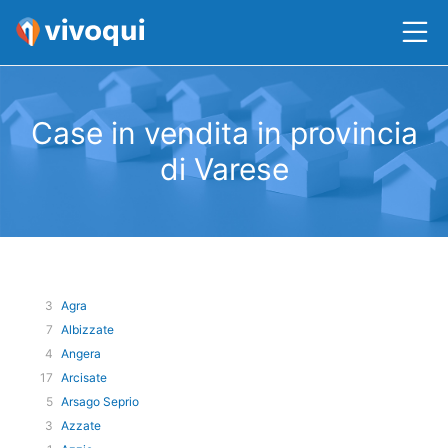
Case in vendita in provincia
di Varese
3
Agra
7
Albizzate
4
Angera
17
Arcisate
5
Arsago Seprio
3
Azzate