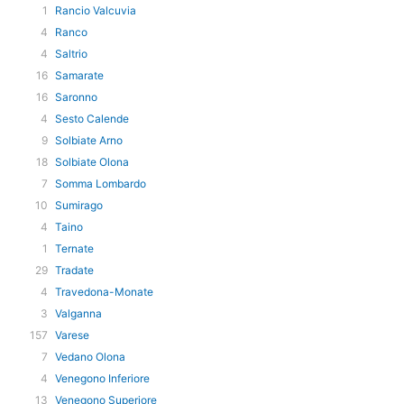
1
Rancio Valcuvia
4
Ranco
4
Saltrio
16
Samarate
16
Saronno
4
Sesto Calende
9
Solbiate Arno
18
Solbiate Olona
7
Somma Lombardo
10
Sumirago
4
Taino
1
Ternate
29
Tradate
4
Travedona-Monate
3
Valganna
157
Varese
7
Vedano Olona
4
Venegono Inferiore
13
Venegono Superiore