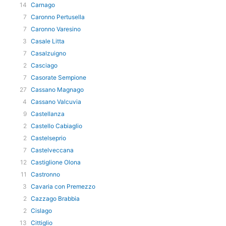
14
Carnago
7
Caronno Pertusella
7
Caronno Varesino
3
Casale Litta
7
Casalzuigno
2
Casciago
7
Casorate Sempione
27
Cassano Magnago
4
Cassano Valcuvia
9
Castellanza
2
Castello Cabiaglio
2
Castelseprio
7
Castelveccana
12
Castiglione Olona
11
Castronno
3
Cavaria con Premezzo
2
Cazzago Brabbia
2
Cislago
13
Cittiglio