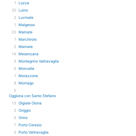
1
Lozza
25
Luino
2
Luvinate
1
Malgesso
23
Malnate
7
Marchirolo
2
Marnate
14
Mesenzana
5
Montegrino Valtravaglia
3
Monvalle
1
Morazzone
6
Mornago
5
Oggiona con Santo Stefano
13
Olgiate Olona
2
Origgio
3
Orino
7
Porto Ceresio
5
Porto Valtravaglia