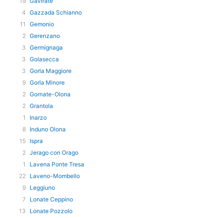
19
Gavirate
4
Gazzada Schianno
11
Gemonio
2
Gerenzano
3
Germignaga
3
Golasecca
3
Gorla Maggiore
9
Gorla Minore
2
Gornate-Olona
2
Grantola
1
Inarzo
8
Induno Olona
15
Ispra
2
Jerago con Orago
1
Lavena Ponte Tresa
22
Laveno-Mombello
9
Leggiuno
7
Lonate Ceppino
13
Lonate Pozzolo