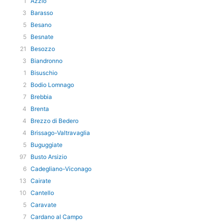
1
Azzio
3
Barasso
5
Besano
5
Besnate
21
Besozzo
3
Biandronno
1
Bisuschio
2
Bodio Lomnago
7
Brebbia
4
Brenta
4
Brezzo di Bedero
4
Brissago-Valtravaglia
5
Buguggiate
97
Busto Arsizio
6
Cadegliano-Viconago
13
Cairate
10
Cantello
5
Caravate
7
Cardano al Campo