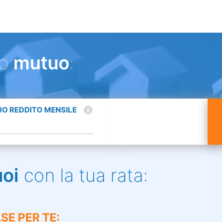
uo
mutuo
:
TUO REDDITO MENSILE
uoi
con la tua rata:
SE PER TE: