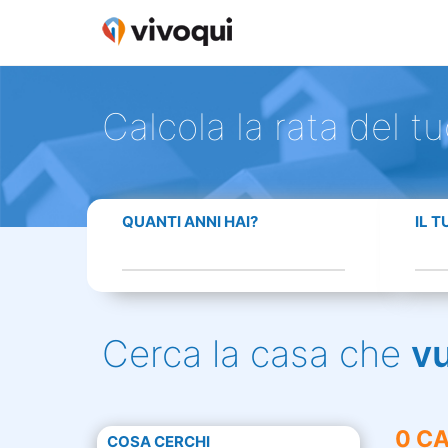
Calcola la rata del t
QUANTI ANNI HAI?
IL 
Cerca la casa che
v
0 CA
COSA CERCHI