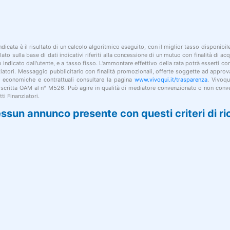
indicata è il risultato di un calcolo algoritmico eseguito, con il miglior tasso disponibi
lato sulla base di dati indicativi riferiti alla concessione di un mutuo con finalità di a
po indicato dall'utente, e a tasso fisso. L’ammontare effettivo della rata potrà esserti c
nziatori. Messaggio pubblicitario con finalità promozionali, offerte soggette ad approv
i economiche e contrattuali consultare la pagina
www.vivoqui.it/trasparenza
. Vivoqu
 iscritta OAM al n° M526. Può agire in qualità di mediatore convenzionato o non conve
ti Finanziatori.
ssun annunco presente con questi criteri di ri