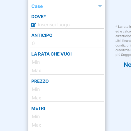
Case
DOVE*
* La rata 
ed è calco
ANTICIPO
all'antici
altri fina
condizion
creditizia
LA RATA CHE VUOI
più Sogget
Ne
PREZZO
METRI