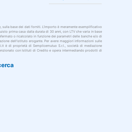
le, sulla base dei dati forniti. L'importo è meramente esemplificativo
cquisto prima casa dalla durata di 30 anni, con LTV che varia in base
onfermato o ricalcolato in funzione dei parametri delle banche e/o di
azione dell'istituto erogante. Per avere maggiori informazioni sulle
i.it è di proprietà di Semplicemutuo S.r.l., società di mediazione
nzionato con Istituti di Credito e opera intermediando prodotti di
cerca