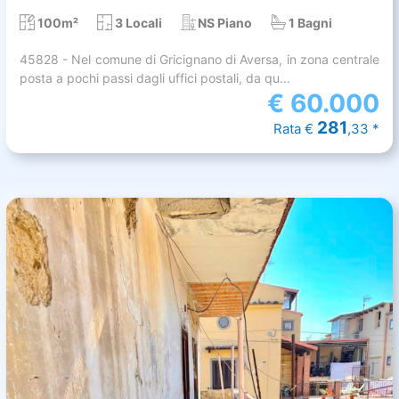
100m²
3 Locali
NS Piano
1 Bagni
45828 - Nel comune di Gricignano di Aversa, in zona centrale
posta a pochi passi dagli uffici postali, da qu...
€
60.000
281
Rata €
,33 *