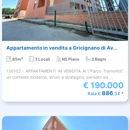
Appartamento in vendita a Gricignano di Av...
85m²
3 Locali
NS Piano
2 Bagni
136102 - APPARTAMENTI IN VENDITA Al \"Parco Tramonto\"
un contesto moderno, sicuro e strategico, pensato sia ...
€
190.000
886
Rata €
,34 *