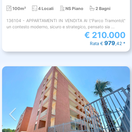
100m²
4 Locali
NS Piano
2 Bagni
136104 - APPARTAMENTI IN VENDITA Al \"Parco Tramonto\"
un contesto moderno, sicuro e strategico, pensato sia ...
€
210.000
979
Rata €
,42 *