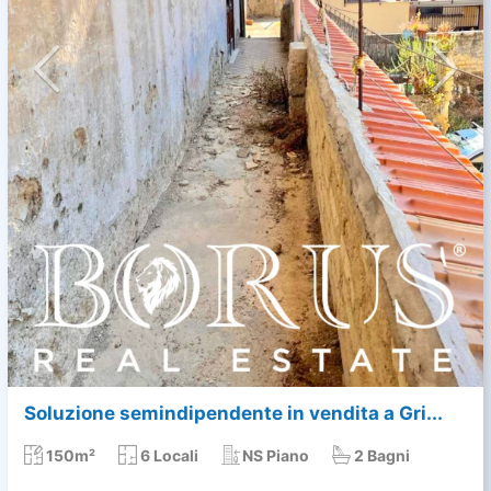
Soluzione semindipendente in vendita a Gri...
150m²
6 Locali
NS Piano
2 Bagni