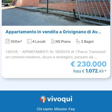
Appartamento in vendita a Gricignano di Av...
100m²
4 Locali
NS Piano
2 Bagni
136105 - APPARTAMENTI IN VENDITA Al \"Parco Tramonto\"
un contesto moderno, sicuro e strategico, pensato sia ...
€
230.000
1.072
Rata €
,49 *
Chi siamo
Mission
Faq