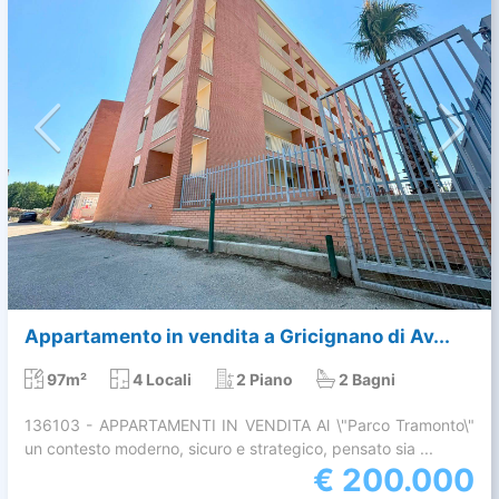
Appartamento in vendita a Gricignano di Av...
97m²
4 Locali
2 Piano
2 Bagni
136103 - APPARTAMENTI IN VENDITA Al \"Parco Tramonto\"
un contesto moderno, sicuro e strategico, pensato sia ...
€
200.000