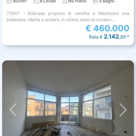
400m²
8 Locali
NS Piano
5 Bagni
73907 - Edacasa propone in vendita a Maddaloni una
bellissima villetta a schiera, in ottimo stato di conserv...
€
460.000
2.142
Rata €
,89 *