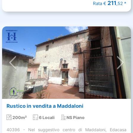
211
Rata €
,52 *
Rustico in vendita a Maddaloni
200m²
6 Locali
NS Piano
40396 - Nel suggestivo centro di Maddaloni, Edacasa