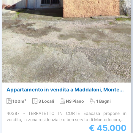
Appartamento in vendita a Maddaloni, Monte...
100m²
3 Locali
NS Piano
1 Bagni
40387 - TERRATETTO IN CORTE Edacasa propone in
vendita, in zona residenziale e ben servita di Montedecoro,...
€
45.000