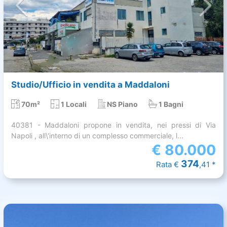
Studio/Ufficio in vendita a Maddaloni
70m²
1 Locali
NS Piano
1 Bagni
40381 - Maddaloni propone in vendita, nei pressi di Via
Napoli , all\'interno di un complesso commerciale, l...
€
80.000
374
Rata €
,41 *