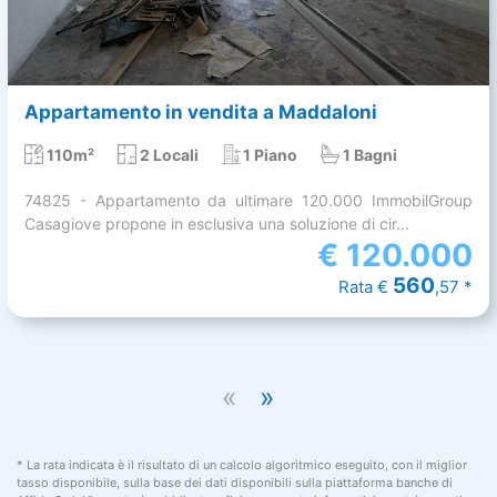
Appartamento in vendita a Maddaloni
110m²
2 Locali
1 Piano
1 Bagni
74825 - Appartamento da ultimare 120.000 ImmobilGroup
Casagiove propone in esclusiva una soluzione di cir...
€
120.000
560
Rata €
,57 *
«
»
* La rata indicata è il risultato di un calcolo algoritmico eseguito, con il miglior
tasso disponibile, sulla base dei dati disponibili sulla piattaforma banche di