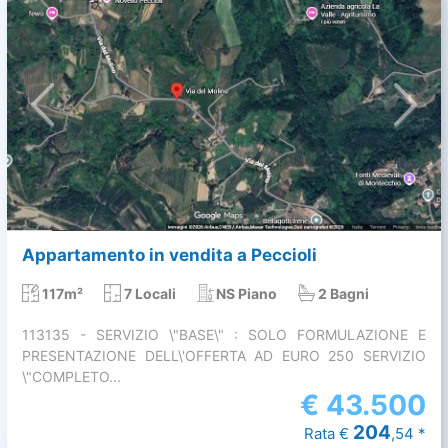
Appartamento in vendita a Peccioli
117m²
7 Locali
NS Piano
2 Bagni
113135 - SERVIZIO \"BASE\" : SOLO FORMULAZIONE E
PRESENTAZIONE DELL\'OFFERTA AD EURO 250 SERVIZIO
\"COMPLETO...
€
43.500
204
Rata €
,54 *