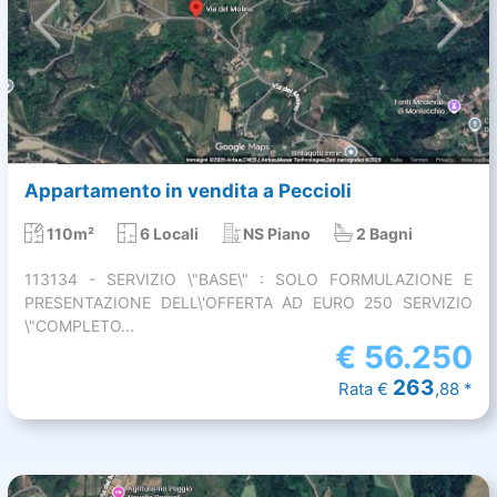
Appartamento in vendita a Peccioli
110m²
6 Locali
NS Piano
2 Bagni
113134 - SERVIZIO \"BASE\" : SOLO FORMULAZIONE E
PRESENTAZIONE DELL\'OFFERTA AD EURO 250 SERVIZIO
\"COMPLETO...
€
56.250
263
Rata €
,88 *