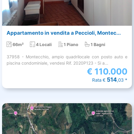
Appartamento in vendita a Peccioli, Montec...
66m²
4 Locali
1 Piano
1 Bagni
37958 - Montecchio, ampio quadrilocale con posto auto e
piscina condominiale, vendesi Rif. 2020P123 - Si a...
€
110.000
514
Rata €
,03 *