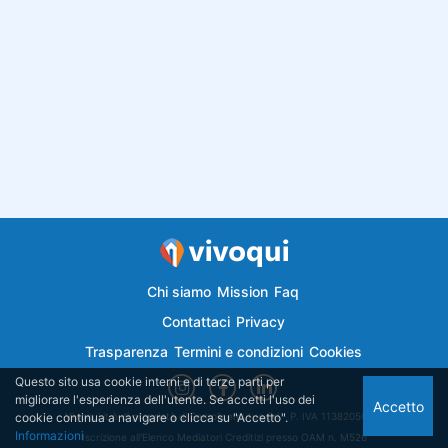
Chi siamo
Mission
Faq
Contattaci
Privacy
Trasparenza
Termini e condizioni
Cookies
Questo sito usa cookie interni e di terze parti per
migliorare l'esperienza dell'utente. Se accetti l'uso dei
Accetto
cookie continua a navigare o clicca su "Accetto".
Vivoqui.it è di proprietà di Semplicemutuo Srl - P. IVA 11382050018
Informazioni
Iscrizione all'Elenco Mediatori Creditizi presso OAM n. M526