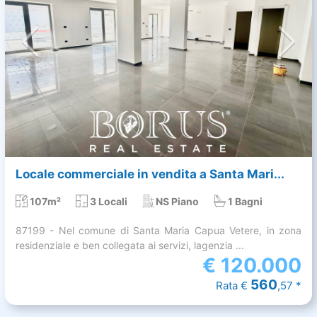
Locale commerciale in vendita a Santa Mari...
107m²
3 Locali
NS Piano
1 Bagni
87199 - Nel comune di Santa Maria Capua Vetere, in zona
residenziale e ben collegata ai servizi, lagenzia ...
€
120.000
560
Rata €
,57 *