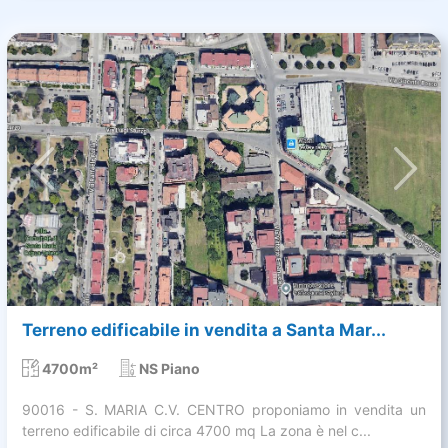
Terreno edificabile in vendita a Santa Mar...
4700m²
NS Piano
90016 - S. MARIA C.V. CENTRO proponiamo in vendita un
terreno edificabile di circa 4700 mq La zona è nel c...