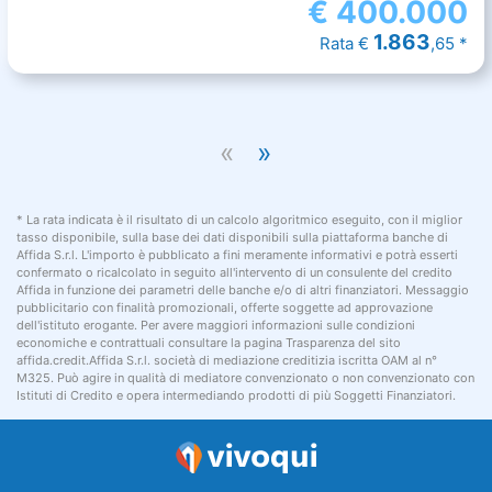
€
400.000
1.863
Rata €
,65 *
«
»
* La rata indicata è il risultato di un calcolo algoritmico eseguito, con il miglior
tasso disponibile, sulla base dei dati disponibili sulla piattaforma banche di
Affida S.r.l. L'importo è pubblicato a fini meramente informativi e potrà esserti
confermato o ricalcolato in seguito all'intervento di un consulente del credito
Affida in funzione dei parametri delle banche e/o di altri finanziatori. Messaggio
pubblicitario con finalità promozionali, offerte soggette ad approvazione
dell'istituto erogante. Per avere maggiori informazioni sulle condizioni
economiche e contrattuali consultare la pagina Trasparenza del sito
affida.credit.Affida S.r.l. società di mediazione creditizia iscritta OAM al n°
M325. Può agire in qualità di mediatore convenzionato o non convenzionato con
Istituti di Credito e opera intermediando prodotti di più Soggetti Finanziatori.