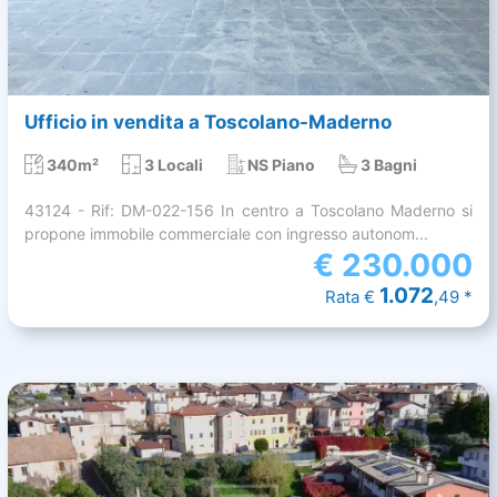
Ufficio in vendita a Toscolano-Maderno
340m²
3 Locali
NS Piano
3 Bagni
43124 - Rif: DM-022-156 In centro a Toscolano Maderno si
propone immobile commerciale con ingresso autonom...
€
230.000
1.072
Rata €
,49 *