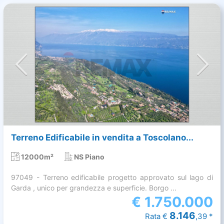
Terreno Edificabile in vendita a Toscolano...
12000m²
NS Piano
97049 - Terreno edificabile progetto approvato sul lago di
Garda , unico per grandezza e superficie. Borgo ...
€
1.750.000
8.146
Rata €
,39 *