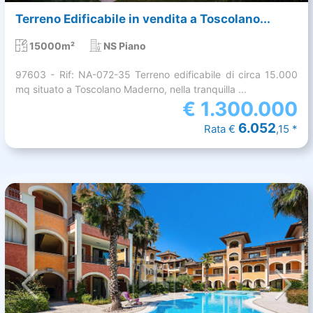
Terreno Edificabile in vendita a Toscolano...
15000m²
NS Piano
97603 - Rif: NA-072-35 Terreno edificabile di circa 15.000
mq situato a Toscolano Maderno, nella tranquilla ...
€
1.300.000
6.052
Rata €
,15 *