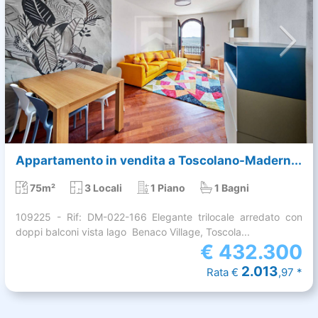
Appartamento in vendita a Toscolano-Madern...
75m²
3 Locali
1 Piano
1 Bagni
109225 - Rif: DM-022-166 Elegante trilocale arredato con
doppi balconi vista lago  Benaco Village, Toscola...
€
432.300
2.013
Rata €
,97 *