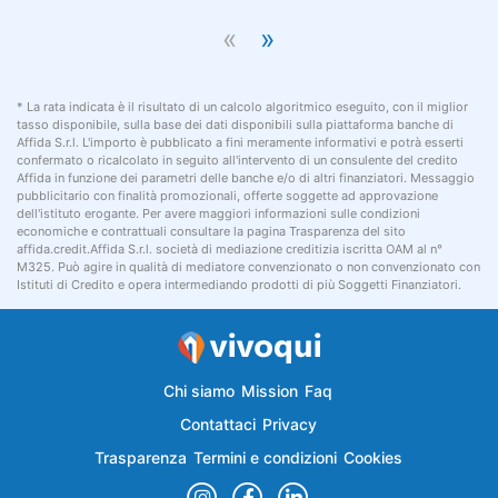
«
»
* La rata indicata è il risultato di un calcolo algoritmico eseguito, con il miglior
tasso disponibile, sulla base dei dati disponibili sulla piattaforma banche di
Affida S.r.l. L'importo è pubblicato a fini meramente informativi e potrà esserti
confermato o ricalcolato in seguito all'intervento di un consulente del credito
Affida in funzione dei parametri delle banche e/o di altri finanziatori. Messaggio
pubblicitario con finalità promozionali, offerte soggette ad approvazione
dell'istituto erogante. Per avere maggiori informazioni sulle condizioni
economiche e contrattuali consultare la pagina Trasparenza del sito
affida.credit.Affida S.r.l. società di mediazione creditizia iscritta OAM al n°
M325. Può agire in qualità di mediatore convenzionato o non convenzionato con
Istituti di Credito e opera intermediando prodotti di più Soggetti Finanziatori.
Chi siamo
Mission
Faq
Contattaci
Privacy
Trasparenza
Termini e condizioni
Cookies