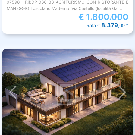
97598 - Rif:DP-066-33 AGRITURISMO CON RISTORANTE E
MANEGGIO Toscolano Maderno  Via Castello (località Gai...
€
1.800.000
8.379
Rata €
,09 *