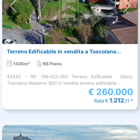
Terreno Edificabile in vendita a Toscolano...
1430m²
NS Piano
43342 - Rif: DM-022-260 Terreno Edificabile  Gaino,
Toscolano Maderno (BS) In vendita terreno edificabile ...
€
260.000
1.212
Rata €
,11 *