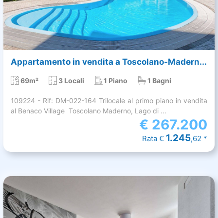
Appartamento in vendita a Toscolano-Madern...
69m²
3 Locali
1 Piano
1 Bagni
109224 - Rif: DM-022-164 Trilocale al primo piano in vendita
al Benaco Village  Toscolano Maderno, Lago di ...
€
267.200
1.245
Rata €
,62 *