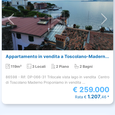
Appartamento in vendita a Toscolano-Madern...
119m²
3 Locali
2 Piano
2 Bagni
86598 - Rif: DP-066-31 Trilocale vista lago in vendita  Centro
di Toscolano Maderno Proponiamo in vendita ...
€
259.000
1.207
Rata €
,46 *